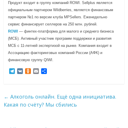
Продукт входит в группу компаний ROWI. Sellplus является
официальным партнером Wildberries, является финансовым
партнером №1 по версии клуба MPSellers. Еженедельно
сервис финансирует селлеров на 250 млн. рублей.
ROWI
— финтех-платформа для малого и среднего бизнеса
(МСБ). Активный участник программ поддержки и развития
МСБ с 11-летней экспертизой на рынке. Компания входит в
Ассоциацию факторинговых компаний России (АФК) и
финансовую группу QIWI.
T
V
O
E
О
e
K
d
m
т
l
n
a
п
e
o
i
р
g
k
l
а
←
Алкоголь онлайн. Ещё одна инициатива.
r
l
в
Какая по счёту? Мы сбились
a
a
и
m
s
т
s
ь
n