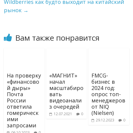
i
Wildberries как будто выходит на китайский
k
рынок
→
i
Вам также понравится
На проверку
«МАГНИТ»
FMCG-
«финансово
начал
бизнес в
й дыры»
масштабиро
2024 год:
Почта
вать
опрос топ-
России
видеоанали
менеджеров
ответила
з очередей
от NIQ
гомерическ
(Nielsen)
12.07.2021
0
ими
29.12.2023
0
запросами
06.10.2023
0