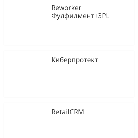
Reworker
Фулфилмент+3PL
Киберпротект
RetailCRM