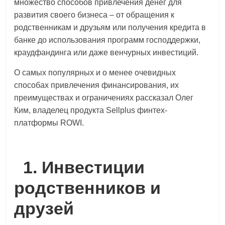
множество способов привлечения денег для
логистике,
развития своего бизнеса – от обращения к
технологиях,
родственникам и друзьям или получения кредита в
соцсетях.
банке до использования программ господдержки,
Нам
краудфандинга или даже венчурных инвестиций.
важно,
как
О самых популярных и о менее очевидных
знать
способах привлечения финансирования, их
как
преимуществах и ограничениях рассказал Олег
Сеть
Ким, владелец продукта Sellplus финтех-
меняет
платформы ROWI.
жизнь
людей
и
1. Инвестиции
обсудить
эти
родственников и
изменения
с
друзей
читателем.