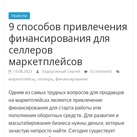
ритейле,
Новости
9 способов привлечения
логистике,
финансирования для
технологиях,
селлеров
маркетплейсов
соцсетях
16.08.2023
Задорожный Сергей
0 Comments
Портал
,
,
маркетплейсы
селлеры
финансирование
об
онлайн-
Одним из самых трудных вопросов для продавцов
торговле,
на маркетплейсах является привлечение
сервисах
финансирования для старта работы или
для
пополнения оборотных средств. Для развития и
e-
масштабирования бизнеса нужны деньги, которые
Commerce,
зачастую непросто найти. Сегодня существует
ритейле,