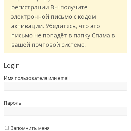
логистике,
регистрации Вы получите
технологиях,
электронной письмо с кодом
соцсетях.
активации. Убедитесь, что это
Нам
важно,
письмо не попадёт в папку Спама в
как
вашей почтовой системе.
знать
как
Сеть
Login
меняет
жизнь
Имя пользователя или email
людей
и
обсудить
Пароль
эти
изменения
с
читателем.
Запомнить меня