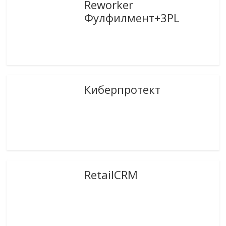
Reworker
Фулфилмент+3PL
Киберпротект
RetailCRM