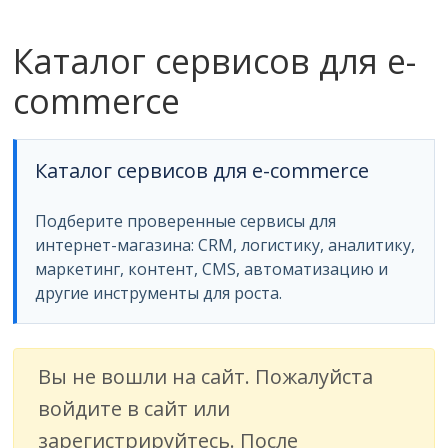
ритейле,
Каталог сервисов для e-
логистике,
commerce
технологиях,
Каталог сервисов для e-commerce
соцсетях
Подберите проверенные сервисы для
интернет-магазина: CRM, логистику, аналитику,
Портал
маркетинг, контент, CMS, автоматизацию и
об
другие инструменты для роста.
онлайн-
торговле,
сервисах
для
Вы не вошли на сайт. Пожалуйста
e-
войдите в сайт или
Commerce,
зарегистрируйтесь. После
ритейле,