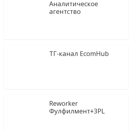
Аналитическое
агентство
ТГ-канал EcomHub
Reworker
Фулфилмент+3PL