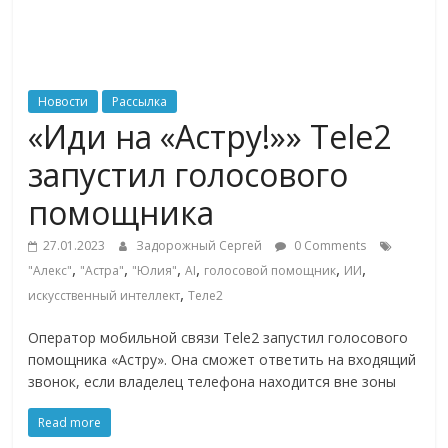
ритейле,
логистике,
Новости
Рассылка
«Иди на «Астру!»» Tele2
технологиях,
запустил голосового
соцсетях
помощника
27.01.2023
Задорожный Сергей
0 Comments
Портал
,
,
,
,
,
,
"Алекс"
"Астра"
"Юлия"
AI
голосовой помощник
ИИ
об
,
искусственный интеллект
Теле2
онлайн-
торговле,
Оператор мобильной связи Tele2 запустил голосового
сервисах
помощника «Астру». Она сможет ответить на входящий
для
звонок, если владелец телефона находится вне зоны
e-
Commerce,
Read more
ритейле,