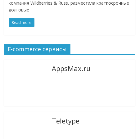
компания Wildberries & Russ, разместила краткосрочные
логистике,
долговые
технологиях,
соцсетях.
Read more
Нам
важно,
как
E-commerce сервисы
знать
как
Сеть
AppsMax.ru
меняет
жизнь
людей
и
обсудить
эти
изменения
Teletype
с
читателем.