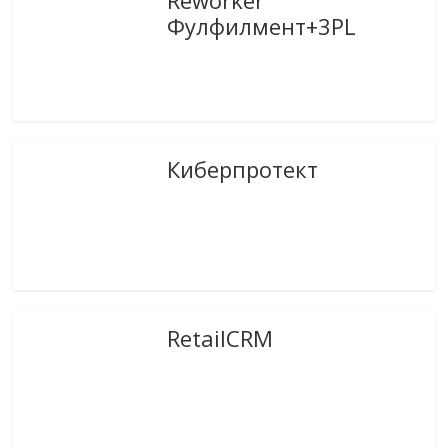
Фулфилмент+3PL
Киберпротект
RetailCRM