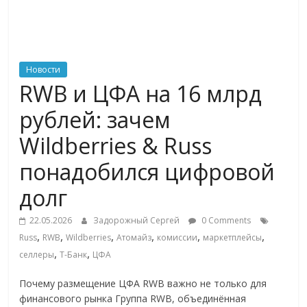
ритейле,
логистике,
Новости
RWB и ЦФА на 16 млрд
технологиях,
рублей: зачем
соцсетях
Wildberries & Russ
понадобился цифровой
Портал
об
долг
онлайн-
торговле,
22.05.2026
Задорожный Сергей
0 Comments
,
,
,
,
,
,
сервисах
Russ
RWB
Wildberries
Атомайз
комиссии
маркетплейсы
,
,
для
селлеры
Т-Банк
ЦФА
e-
Почему размещение ЦФА RWB важно не только для
Commerce,
финансового рынка Группа RWB, объединённая
ритейле,