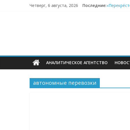
Перейти
Четверг, 6 августа, 2026
Последние:
«Перекрёст
к
«Почта Росс
содержимому
ECOMHUB
Wildberrie
Продажи ПВ
В первом п
—
о
АНАЛИТИЧЕСКОЕ АГЕНТСТВО
НОВОС
E-
Commerce,
автономные перевозки
омниканально
ритейле,