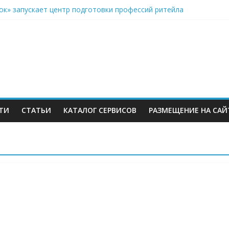
ок» запускает центр подготовки профессий ритейла
ии» вместо складов Wildberries: государство придумало спасени
s ускоряет строительство склада под Минском после потери до т
З WB ускорились
олугодии 2026 в России доставили около 120 миллионов посыло
ТИ
СТАТЬИ
КАТАЛОГ СЕРВИСОВ
РАЗМЕЩЕНИЕ НА САЙ
м