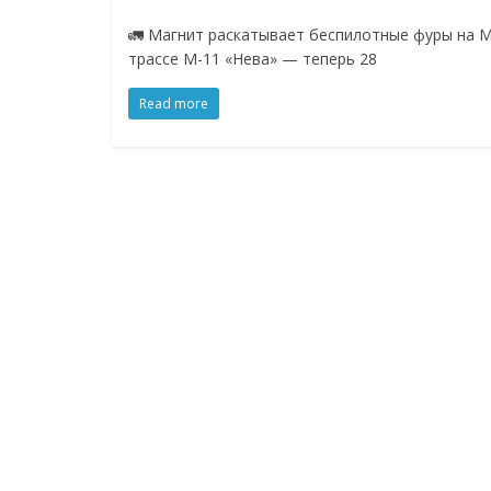
Нам
🚛 Магнит раскатывает беспилотные фуры на М
важно,
трассе М-11 «Нева» — теперь 28
как
знать
Read more
как
Сеть
меняет
жизнь
людей
и
обсудить
эти
изменения
с
читателем.