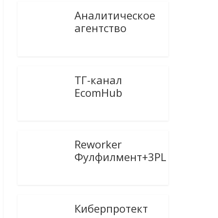
Аналитическое
агентство
ТГ-канал
EcomHub
Reworker
Фулфилмент+3PL
Киберпротект