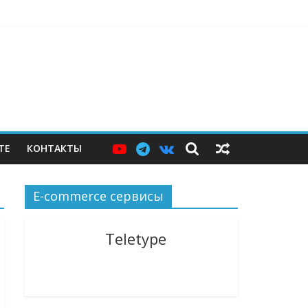
е, которого пока не существует
рети своей логистической инфраструктуры
к населению. Почти половину — в Москве
ТЕ
КОНТАКТЫ
E-commerce сервисы
Teletype