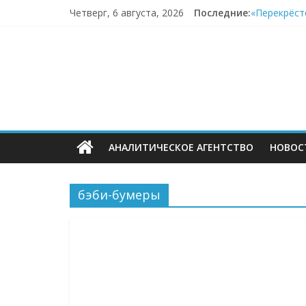
Перейти
Четверг, 6 августа, 2026
Последние:
«Перекрёст
к
«Почта Росс
содержимому
ECOMHUB
Wildberrie
Продажи ПВ
В первом п
—
о
АНАЛИТИЧЕСКОЕ АГЕНТСТВО
НОВОС
E-
Commerce,
бэби-бумеры
омниканально
ритейле,