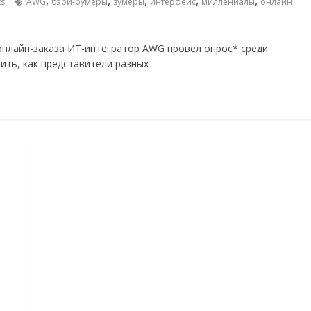
,
,
,
,
,
s
AWG
бэби-бумеры
зумеры
интерфейс
миллениалы
онлайн
 онлайн-заказа ИТ-интегратор AWG провел опрос* среди
ить, как представители разных