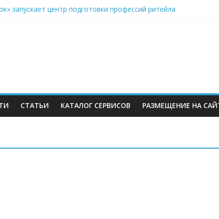
ок» запускает центр подготовки профессий ритейла
ии» вместо складов Wildberries: государство придумало спасени
s ускоряет строительство склада под Минском после потери до т
З WB ускорились
олугодии 2026 в России доставили около 120 миллионов посыло
ТИ
СТАТЬИ
КАТАЛОГ СЕРВИСОВ
РАЗМЕЩЕНИЕ НА САЙ
м