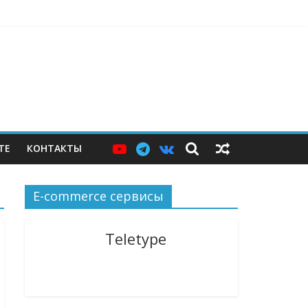
е, которого пока не существует
рети своей логистической инфраструктуры
к населению. Почти половину — в Москве
ТЕ
КОНТАКТЫ
E-commerce сервисы
Teletype