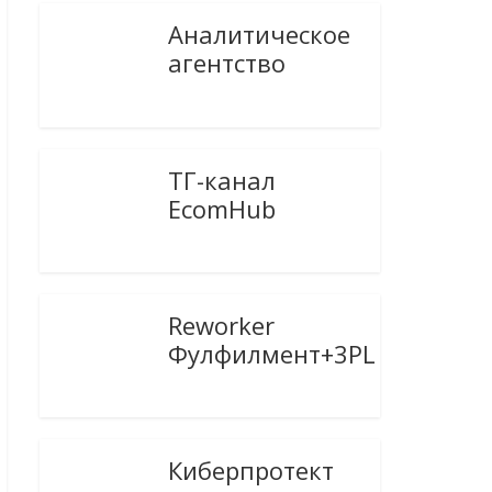
Аналитическое
агентство
ТГ-канал
EcomHub
Reworker
Фулфилмент+3PL
Киберпротект