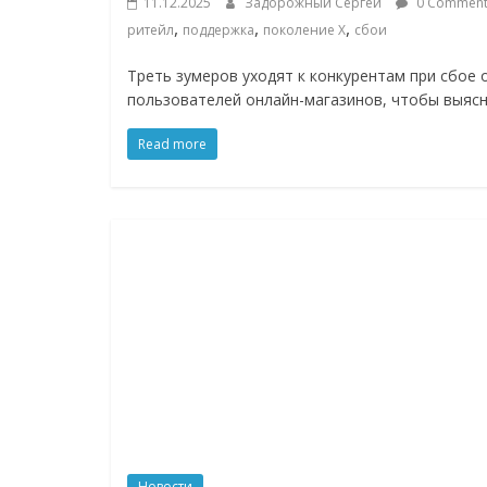
11.12.2025
Задорожный Сергей
0 Comment
Нам
,
,
,
ритейл
поддержка
поколение X
сбои
важно,
как
Треть зумеров уходят к конкурентам при сбое
знать
пользователей онлайн-магазинов, чтобы выясн
как
Сеть
Read more
меняет
жизнь
людей
и
обсудить
эти
изменения
с
читателем.
Новости