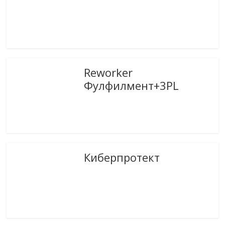
Reworker
Фулфилмент+3PL
Киберпротект