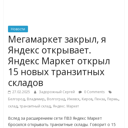
ритейле,
логистике,
Новости
Мегамаркет закрыл, я
технологиях,
Яндекс открывает.
соцсетях
Яндекс Маркет открыл
15 новых транзитных
Портал
об
складов
онлайн-
торговле,
27.02.2025
Задорожный Сергей
0 Comments
,
,
,
,
,
,
,
сервисах
Белгород
Владимир
Волгоград
Ижевск
Киров
Пенза
Пермь
,
,
для
склад
транзитный склад
Яндекс. Маркет
e-
Вслед за расширением сети ПВЗ Яндекс Маркет
Commerce,
бросился открывать транзитные склады. Говорит о 15
ритейле,