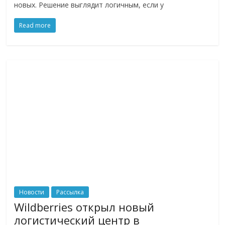
новых. Решение выглядит логичным, если у
логистике,
технологиях,
Read more
соцсетях.
Нам
важно,
как
знать
как
Сеть
меняет
жизнь
людей
и
обсудить
эти
изменения
Новости
Рассылка
с
Wildberries открыл новый
читателем.
логистический центр в