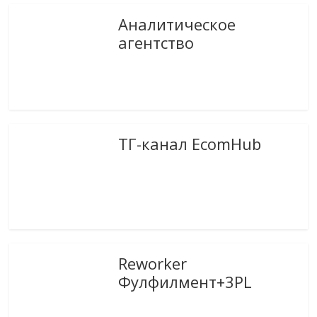
Аналитическое
агентство
ТГ-канал EcomHub
Reworker
Фулфилмент+3PL