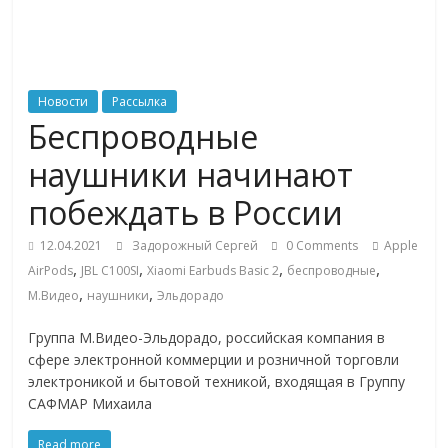
ритейле,
логистике,
Новости
Рассылка
Беспроводные
технологиях,
наушники начинают
соцсетях
побеждать в России
12.04.2021
Задорожный Сергей
0 Comments
Apple
Портал
,
,
,
,
AirPods
JBL C100SI
Xiaomi Earbuds Basic 2
беспроводные
об
,
,
М.Видео
наушники
Эльдорадо
онлайн-
торговле,
Группа М.Видео-Эльдорадо, российская компания в
сервисах
сфере электронной коммерции и розничной торговли
для
электроникой и бытовой техникой, входящая в Группу
e-
САФМАР Михаила
Commerce,
ритейле,
Read more