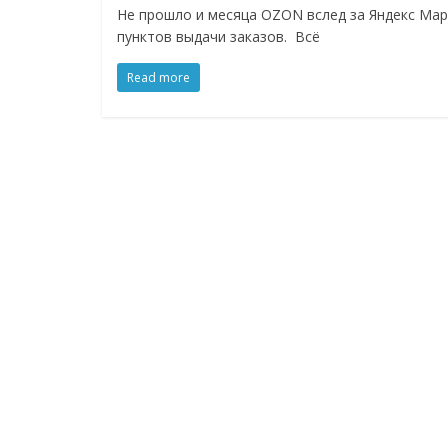
логистике,
Не прошло и месяца OZON вслед за Яндекс Мар
пунктов выдачи заказов. Всё
технологиях,
Read more
соцсетях
Портал
об
онлайн-
торговле,
сервисах
для
e-
Commerce,
ритейле,
логистике,
технологиях,
соцсетях.