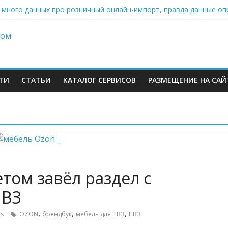
: много данных про розничный онлайн-импорт, правда данные о
» Ленты нарастил продажи на 37% в 2026
ров Wildberries уже имеют альтернативу или начали её искать
инвестиций на словах: Wildberries продолжает развивать мессен
стью отказывается от франчайзинга: партнёры помогли бренду 
ТИ
СТАТЬИ
КАТАЛОГ СЕРВИСОВ
РАЗМЕЩЕНИЕ НА САЙ
м
том завёл раздел с
ПВЗ
,
,
,
s
OZON
брендбук
мебель для ПВЗ
ПВЗ