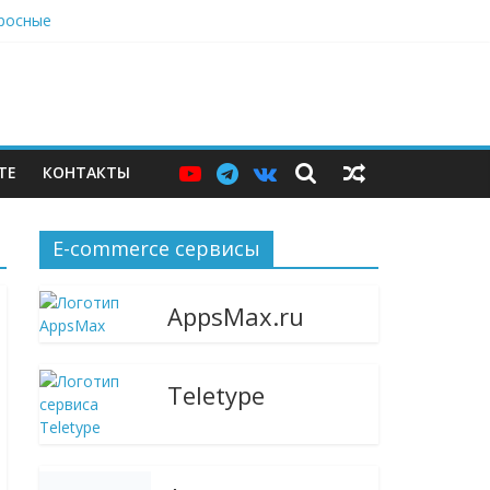
просные
джер и языковой сервис
вырасти, теперь стали не нужны
ТЕ
КОНТАКТЫ
E-commerce сервисы
AppsMax.ru
Teletype