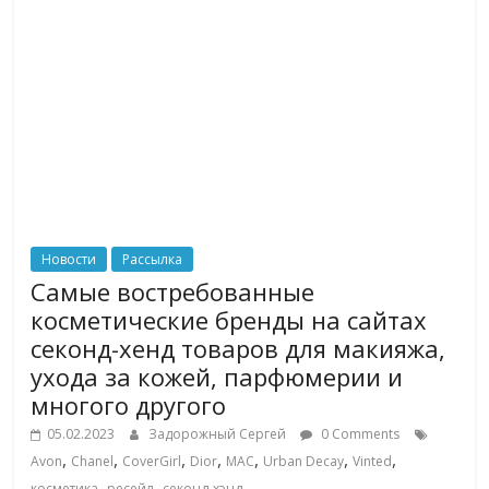
Новости
Рассылка
Самые востребованные
косметические бренды на сайтах
секонд-хенд товаров для макияжа,
ухода за кожей, парфюмерии и
многого другого
05.02.2023
Задорожный Сергей
0 Comments
,
,
,
,
,
,
,
Avon
Chanel
CoverGirl
Dior
MAC
Urban Decay
Vinted
,
,
косметика
ресейл
секонд-хэнд