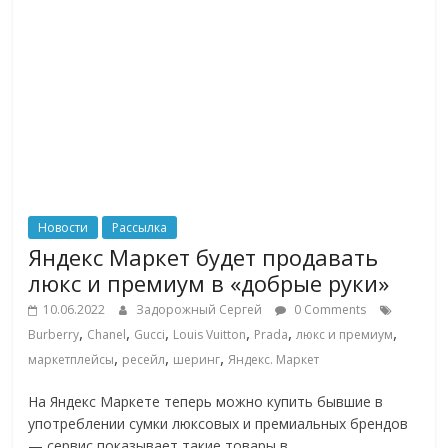
Новости
Рассылка
Яндекс Маркет будет продавать
люкс и премиум в «добрые руки»
10.06.2022
Задорожный Сергей
0 Comments
,
,
,
,
,
,
Burberry
Chanel
Gucci
Louis Vuitton
Prada
люкс и премиум
,
,
,
маркетплейсы
ресейл
шеринг
Яндекс. Маркет
На Яндекс Маркете теперь можно купить бывшие в
употреблении сумки люксовых и премиальных брендов
— сервис показывает такие товары в