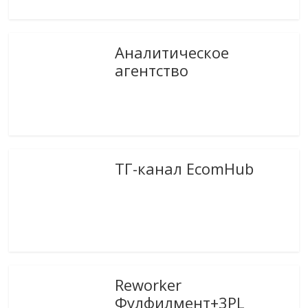
Аналитическое
агентство
ТГ-канал EcomHub
Reworker
Фулфилмент+3PL