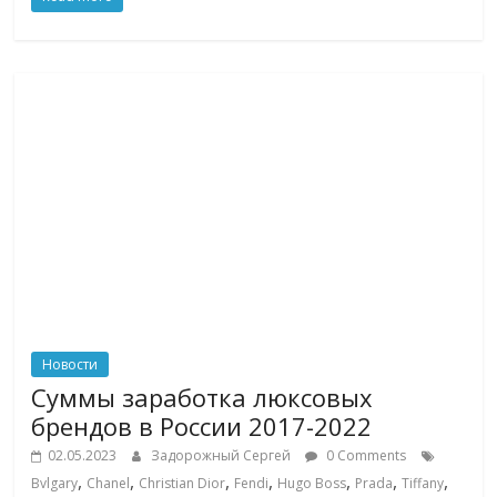
логистике,
технологиях,
соцсетях.
Нам
важно,
как
знать
как
Сеть
меняет
жизнь
людей
и
Новости
обсудить
Суммы заработка люксовых
эти
изменения
брендов в России 2017-2022
с
02.05.2023
Задорожный Сергей
0 Comments
читателем.
,
,
,
,
,
,
,
Bvlgary
Chanel
Christian Dior
Fendi
Hugo Boss
Prada
Tiffany