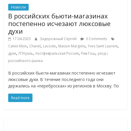
Новости
В российских бьюти-магазинах
постепенно исчезают люксовые
духи
17.04.2023
Задорожный Сергей
0 Comments
,
,
,
,
,
Calvin Klein
Chanel
Lacoste
Maison Margiela
Yves Saint Laurent
,
,
,
,
духи
Л‘Этуаль
постфевральская Россия
Рив Гош
уход с
российского рынка
В российских бьюти-магазинах постепенно исчезают
люксовые духи. В течение последнего года они
держались на «перебросках» из регионов в Москву. По
Read more