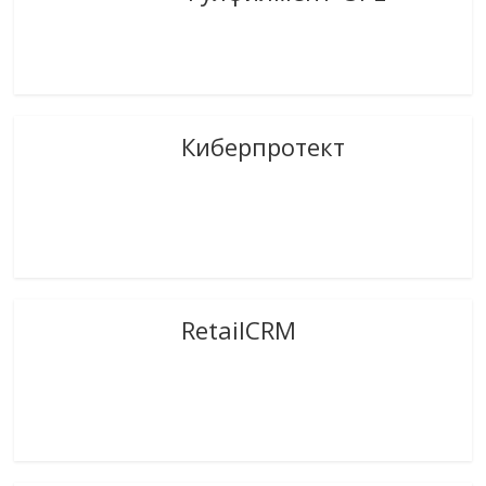
Киберпротект
RetailCRM