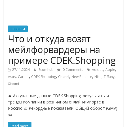
ритейле,
логистике,
Новости
Что и откуда возят
технологиях,
мейлфорвардеры на
соцсетях
примере CDEK.Shopping
,
,
27.11.2024
Ecomhub
0 Comments
Adidas
Apple
Портал
,
,
,
,
,
,
,
Asus
Cartier
CDEK.Shopping
Chanel
New Balance
Nike
Tiffany
об
Xiaomi
онлайн-
торговле,
🔥 Актуальные данные CDEK.Shopping: результаты и
сервисах
тренды компании в розничном онлайн-импорте в
для
Россию 📈 Рекордные показатели: Общий оборот (GMV)
e-
за
Commerce,
ритейле,
Read more