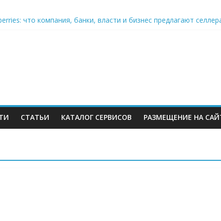
berries: что компания, банки, власти и бизнес предлагают селл
 со своих складов
 купил бывший офисный комплекс ВТБ в центре Москвы
es в Екатеринбурге. Пожар усиливается
ТИ
СТАТЬИ
КАТАЛОГ СЕРВИСОВ
РАЗМЕЩЕНИЕ НА САЙ
м