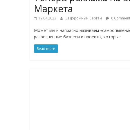
соцсетях.
Маркета
Нам
важно,
19.04.2023
Задорожный Сергей
0 Comment
как
знать
Может мы и напрасно называем «самоопылением
разрозненные бизнесы и проекты, которые
как
Сеть
Read more
меняет
жизнь
людей
и
обсудить
эти
изменения
с
читателем.