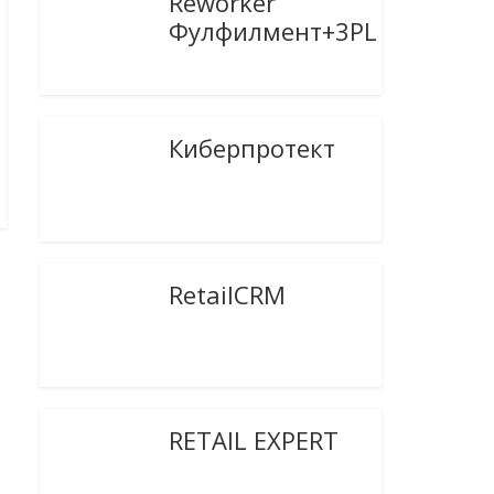
Reworker
Фулфилмент+3PL
Киберпротект
RetailCRM
RETAIL EXPERT