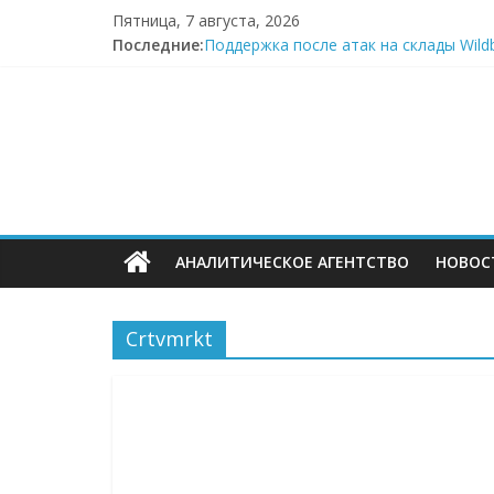
Перейти
Пятница, 7 августа, 2026
к
Последние:
Поддержка после атак на склады Wild
содержимому
Wildberries начал выносить логистику
ECOMHUB
И тут я во всём белом — Wildberries
БПЛА снова атаковали склад Wildberri
У меня и справка есть
—
о
АНАЛИТИЧЕСКОЕ АГЕНТСТВО
НОВОС
E-
Commerce,
Crtvmrkt
омниканально
ритейле,