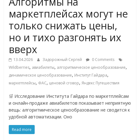
Алгоритмы на
Commerce,
маркетплейсах могут не
только снижать цены,
омниканальном
но и тихо разгонять их
ритейле,
вверх
логистике,
13.04.2026
Задорожный Сергей
0 Comments
,
,
,
Wildberries
авиабилеты
алгоритмическое ценообразование
,
,
технологиях,
динамическое ценообразование
Институт Гайдара
,
,
,
маркетплейсы
ФАС
ценовой сговор
Яндекс Путешествия
соцсетях
🛒 Исследование Института Гайдара по маркетплейсам
и онлайн-продаже авиабилетов показывает неприятную
вещь: алгоритмическое ценообразование не сводится к
Портал
удобной автоматизации. Оно
об
онлайн-
Read more
торговле,