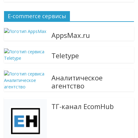
сервисах
для
e-
E-commerce сервисы
Commerce,
ритейле,
AppsMax.ru
логистике,
технологиях,
соцсетях.
Teletype
Нам
важно,
как
Аналитическое
знать
агентство
как
Сеть
меняет
ТГ-канал EcomHub
жизнь
людей
и
обсудить