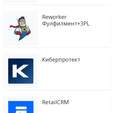
эти
изменения
с
Reworker
читателем.
Фулфилмент+3PL
Киберпротект
RetailCRM