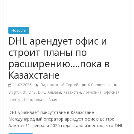
ритейле,
логистике,
Новости
DHL арендует офис и
технологиях,
строит планы по
соцсетях
расширению….пока в
Казахстане
Портал
об
11.02.2026
Задорожный Сергей
0 Comments
онлайн-
,
,
,
,
,
,
Bright Rich
D43
DHL
Алматы
Казахстан
логистика
офисная
торговле,
,
аренда
Центральная Азия
сервисах
для
DHL усиливает присутствие в Казахстане
e-
Международный оператор арендует офис в центре
Commerce,
Алматы 11 февраля 2025 года стало известно, что DHL
ритейле,