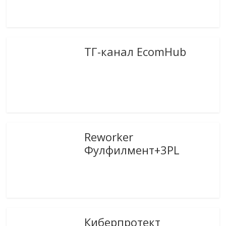
ТГ-канал EcomHub
Reworker
Фулфилмент+3PL
Киберпротект