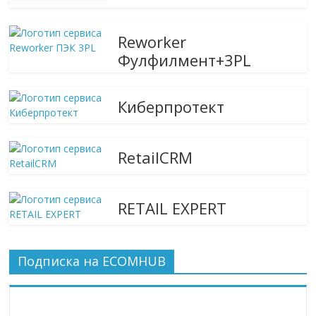
Reworker
Фулфилмент+3PL
Киберпротект
RetailCRM
RETAIL EXPERT
Подписка на ECOMHUB