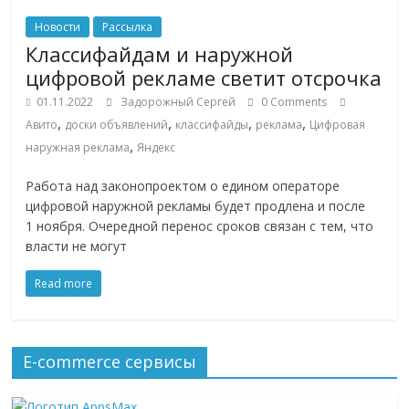
сервисах
для
Новости
Рассылка
e-
Классифайдам и наружной
Commerce,
цифровой рекламе светит отсрочка
ритейле,
01.11.2022
Задорожный Сергей
0 Comments
логистике,
,
,
,
,
Авито
доски объявлений
классифайды
реклама
Цифровая
технологиях,
,
наружная реклама
Яндекс
соцсетях.
Нам
Работа над законопроектом о едином операторе
важно,
цифровой наружной рекламы будет продлена и после
как
1 ноября. Очередной перенос сроков связан с тем, что
знать
власти не могут
как
Read more
Сеть
меняет
жизнь
людей
E-commerce сервисы
и
обсудить