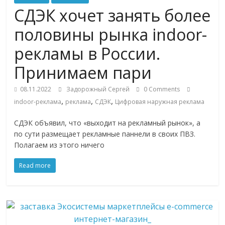
Commerce,
СДЭК хочет занять более
половины рынка indoor-
омниканальном
рекламы в России.
ритейле,
Принимаем пари
08.11.2022
Задорожный Сергей
0 Comments
логистике,
,
,
,
indoor-реклама
реклама
СДЭК
Цифровая наружная реклама
технологиях,
СДЭК объявил, что «выходит на рекламный рынок», а
по сути размещает рекламные паннели в своих ПВЗ.
Полагаем из этого ничего
соцсетях
Read more
Портал
об
онлайн-
торговле,