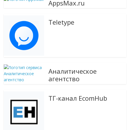
AppsMax.ru
эти
изменения
с
Teletype
читателем.
Аналитическое
агентство
ТГ-канал EcomHub