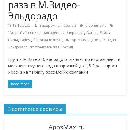
раза в М.Видео-
ритейле,
Эльдорадо
логистике,
18.10.2022
Задорожный Сергей
0 Comments
,
,
,
,
"Атлант"
"специальная военная операция"
Darina
Elikor
,
,
,
,
технологиях,
Flama
Gefest
бытовая техника
импортозамещение
М.Видео-
,
Эльдорадо
постфевральская Россия
соцсетях
Группа М.Видео-Эльдорадо отмечает по итогам девяти
месяцев текущего года возросший до 1,5-2 раз спрос в
России на технику российских компаний
Портал
об
Read more
онлайн-
торговле,
сервисах
для
E-commerce сервисы
e-
Commerce,
AppsMax.ru
ритейле,