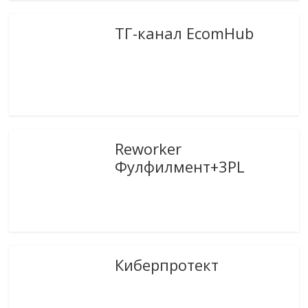
ТГ-канал EcomHub
Reworker
Фулфилмент+3PL
Киберпротект