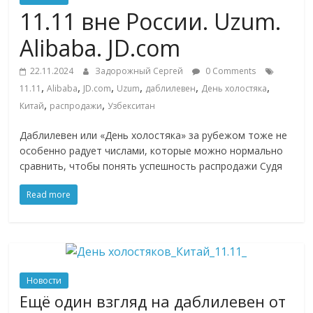
Commerce,
11.11 вне России. Uzum.
Alibaba. JD.com
омниканальном
22.11.2024
Задорожный Сергей
0 Comments
,
,
,
,
,
,
11.11
Alibaba
JD.com
Uzum
даблилевен
День холостяка
ритейле,
,
,
Китай
распродажи
Узбекситан
логистике,
Даблилевен или «День холостяка» за рубежом тоже не
особенно радует числами, которые можно нормально
сравнить, чтобы понять успешность распродажи Судя
технологиях,
Read more
соцсетях
Портал
об
онлайн-
Новости
торговле,
Ещё один взгляд на даблилевен от