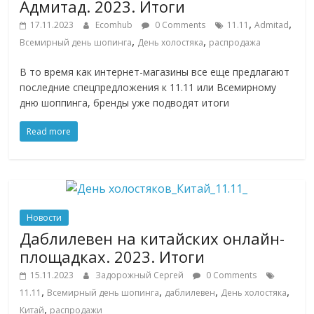
сервисах
Адмитад. 2023. Итоги
для
,
,
17.11.2023
Ecomhub
0 Comments
11.11
Admitad
e-
,
,
Всемирный день шопинга
День холостяка
распродажа
Commerce,
ритейле,
В то время как интернет-магазины все еще предлагают
логистике,
последние спецпредложения к 11.11 или Всемирному
технологиях,
дню шоппинга, бренды уже подводят итоги
соцсетях.
Read more
Нам
важно,
как
знать
как
Новости
Сеть
Даблилевен на китайских онлайн-
меняет
площадках. 2023. Итоги
жизнь
людей
15.11.2023
Задорожный Сергей
0 Comments
и
,
,
,
,
11.11
Всемирный день шопинга
даблилевен
День холостяка
обсудить
,
Китай
распродажи