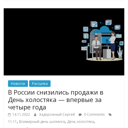
Новости
Рассылка
В России снизились продажи в
День холостяка — впервые за
четыре года
14.11.2022
Задорожный Сергей
0 Comments
,
,
,
11.11
Всемирный день шопинга
День холостяка