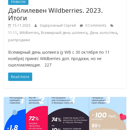
Новости
Даблилевен Wildberries. 2023.
Итоги
15.11.2023
Задорожный Сергей
0 Comments
,
,
,
,
11.11
Wildberries
Всемирный день шопинга
День холостяка
распродажи
Всемирный день шопинга (у WB c 30 октября по 11
ноября) принёс Wildberries доп. продажи, но не
ошеломляющие. 227
Read more