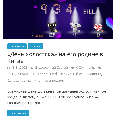
Рассылка
Статьи
«День холостяка» на его родине в
Китае
13.11.2022
Задорожный Сергей
0 Comments
,
,
,
,
,
,
11.11
Alibaba
JD
Taobao
Tmall
Всемирный день шопинга
,
,
День холостяка
Китай
распродажи
Всемирный день шоппинга, он же «день холостяка», он
же даблилевен, он же 11.11 и он же Гуангуньцзе —
главная распродажа
Read more