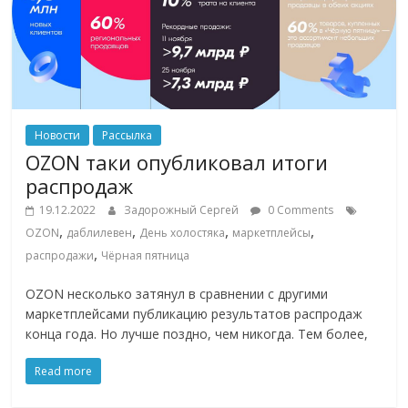
Новости
Рассылка
OZON таки опубликовал итоги
распродаж
19.12.2022
Задорожный Сергей
0 Comments
,
,
,
,
OZON
даблилевен
День холостяка
маркетплейсы
,
распродажи
Чёрная пятница
OZON несколько затянул в сравнении с другими
маркетплейсами публикацию результатов распродаж
конца года. Но лучше поздно, чем никогда. Тем более,
Read more