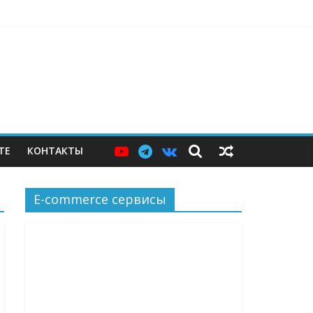
джер и языковой сервис
вырасти, теперь стали не нужны
просные
ли
ТЕ
КОНТАКТЫ
E-commerce сервисы