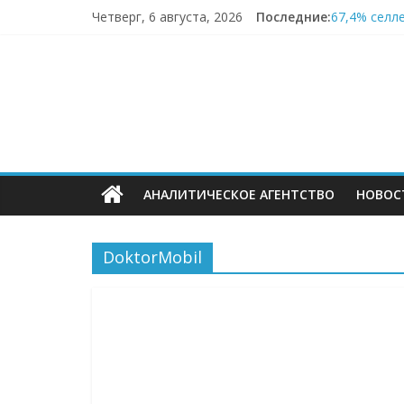
Перейти
Четверг, 6 августа, 2026
Последние:
67,4% селле
к
Заморозка 
содержимому
ECOMHUB
LIMÉ полно
Точка Банк
AVG: много
—
о
АНАЛИТИЧЕСКОЕ АГЕНТСТВО
НОВОС
E-
Commerce,
DoktorMobil
омниканально
ритейле,