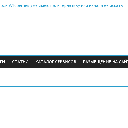
ров Wildberries уже имеют альтернативу или начали её искать
инвестиций на словах: Wildberries продолжает развивать мессен
стью отказывается от франчайзинга: партнёры помогли бренду 
: много данных про розничный онлайн-импорт, правда данные о
 данных про выбор потребителя на разных этапах онлайн-торгов
ТИ
СТАТЬИ
КАТАЛОГ СЕРВИСОВ
РАЗМЕЩЕНИЕ НА САЙ
м