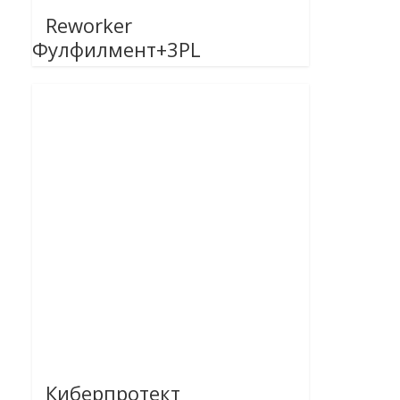
Reworker
Фулфилмент+3PL
Киберпротект