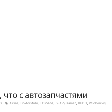
л, что с автозапчастями
,
,
,
,
,
,
,
s
Airline
DoktorMobil
FORSAGE
GRASS
Kamen
KUDO
Wildberries