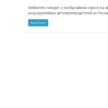
Нам
Wildberries говорит о необычайном спросе на 
важно,
уход крупнейших автопроизводителей из Росси
как
знать
Read more
как
Сеть
меняет
жизнь
людей
и
обсудить
эти
изменения
с
читателем.