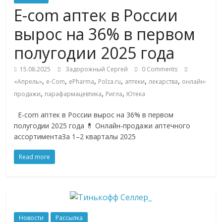
Commerce,
E-com аптек в России
вырос на 36% в первом
омниканальном
полугодии 2025 года
ритейле,
15.08.2025
Задорожный Сергей
0 Comments
,
,
,
,
,
,
«Апрель»
e-Com
ePharma
Polza.ru
аптеки
лекарства
онлайн-
логистике,
,
,
,
продажи
парафармацевтика
Ригла
Ютека
E-com аптек в России вырос на 36% в первом
технологиях,
полугодии 2025 года 💊 Онлайн-продажи аптечного
ассортиментаЗа 1–2 кварталы 2025
соцсетях
Read more
Портал
об
онлайн-
торговле,
Новости
Рассылка