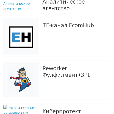
Аналитическое
агентство
ТГ-канал EcomHub
Reworker
Фулфилмент+3PL
Киберпротект