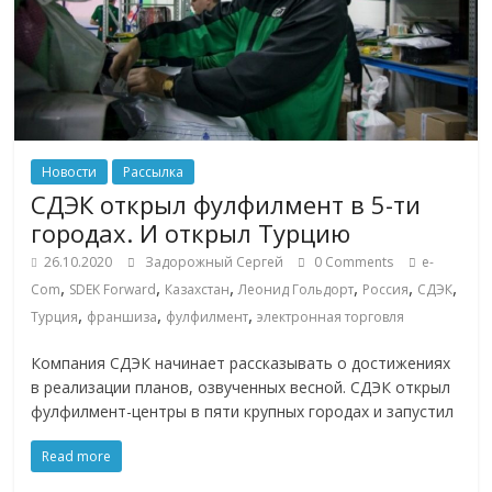
эти
изменения
с
читателем.
Новости
Рассылка
СДЭК открыл фулфилмент в 5-ти
городах. И открыл Турцию
26.10.2020
Задорожный Сергей
0 Comments
e-
,
,
,
,
,
,
Com
SDEK Forward
Казахстан
Леонид Гольдорт
Россия
СДЭК
,
,
,
Турция
франшиза
фулфилмент
электронная торговля
Компания СДЭК начинает рассказывать о достижениях
в реализации планов, озвученных весной. СДЭК открыл
фулфилмент-центры в пяти крупных городах и запустил
Read more