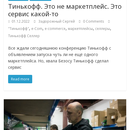
сервисах
Тинькофф. Это не маркетплейс. Это
для
сервис какой-то
e-
Commerce,
01.12.2022
Задорожный Сергей
0 Comments
,
,
,
,
,
ритейле,
"Тинькофф"
e-Com
e-commerce
маркетплейсы
селлеры
логистике,
Тинькофф Селлер
технологиях,
Все ждали сегодняшнюю конференцию Тинькофф с
соцсетях.
объявлением запуска чуть ли не ещё одного
Нам
маркетплейса. Но, хвала Безосу Тинькофф сделал
важно,
сервис
как
знать
Read more
как
Сеть
меняет
жизнь
людей
и
обсудить