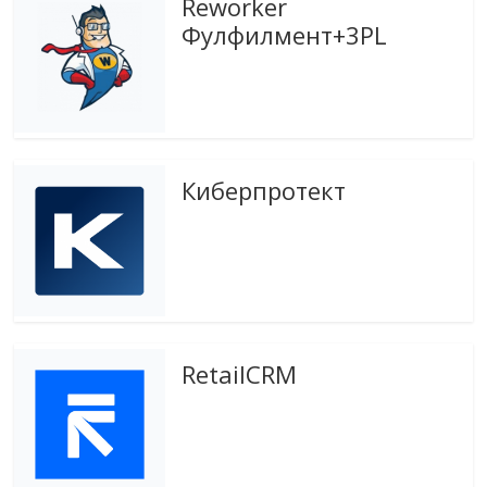
Reworker
эти
Фулфилмент+3PL
изменения
с
читателем.
Киберпротект
RetailCRM