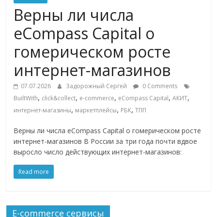
Commerce,
Верны ли числа
eCompass Capital о
омниканальном
гомерическом росте
ритейле,
интернет-магазинов
07.07.2026
Задорожный Сергей
0 Comments
логистике,
,
,
,
,
,
BuiltWith
click&collect
e-commerce
eCompass Capital
АКИТ
,
,
,
интернет-магазины
маркетплейсы
РБК
ТПП
технологиях,
Верны ли числа eCompass Capital о гомерическом росте
интернет-магазинов В России за три года почти вдвое
соцсетях
выросло число действующих интернет-магазинов:
Портал
Read more
об
онлайн-
торговле,
E-commerce сервисы