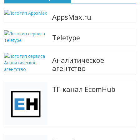
сервисах
для
AppsMax.ru
e-
Commerce,
ритейле,
Teletype
логистике,
технологиях,
соцсетях.
Аналитическое
Нам
агентство
важно,
как
знать
ТГ-канал EcomHub
как
Сеть
меняет
жизнь
людей
и
обсудить