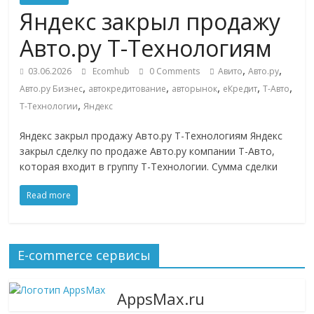
Commerce,
Яндекс закрыл продажу
Авто.ру Т-Технологиям
омниканальном
,
,
03.06.2026
Ecomhub
0 Comments
Авито
Авто.ру
,
,
,
,
,
Авто.ру Бизнес
автокредитование
авторынок
еКредит
Т-Авто
ритейле,
,
Т-Технологии
Яндекс
логистике,
Яндекс закрыл продажу Авто.ру Т-Технологиям Яндекс
закрыл сделку по продаже Авто.ру компании Т-Авто,
которая входит в группу Т-Технологии. Сумма сделки
технологиях,
Read more
соцсетях
Портал
E-commerce сервисы
об
онлайн-
AppsMax.ru
торговле,