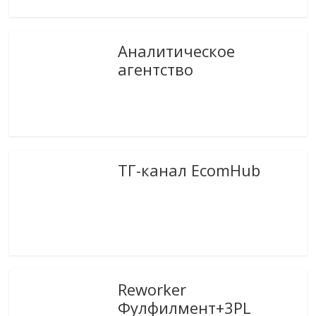
Аналитическое
агентство
ТГ-канал EcomHub
Reworker
Фулфилмент+3PL