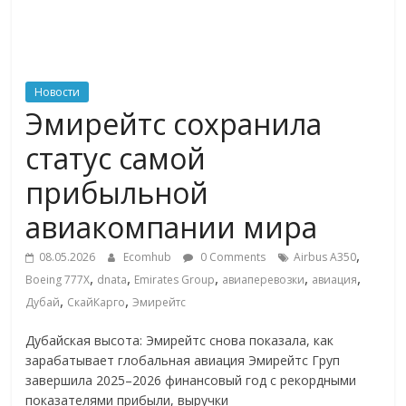
ритейле,
логистике,
Новости
Эмирейтс сохранила
технологиях,
статус самой
соцсетях
прибыльной
авиакомпании мира
Портал
об
,
08.05.2026
Ecomhub
0 Comments
Airbus A350
онлайн-
,
,
,
,
,
Boeing 777X
dnata
Emirates Group
авиаперевозки
авиация
торговле,
,
,
Дубай
СкайКарго
Эмирейтс
сервисах
для
Дубайская высота: Эмирейтс снова показала, как
e-
зарабатывает глобальная авиация Эмирейтс Груп
Commerce,
завершила 2025–2026 финансовый год с рекордными
показателями прибыли, выручки
ритейле,