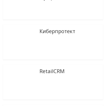
Киберпротект
RetailCRM