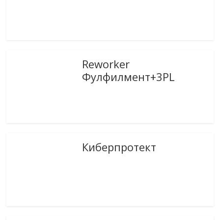
Reworker
Фулфилмент+3PL
Киберпротект