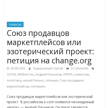
ритейле,
логистике,
Новости
Союз продавцов
технологиях,
маркетплейсов или
соцсетях
эзотерический проект:
петиция на change.org
Портал
об
26.09.2025
Задорожный Сергей
0 Comments
онлайн-
,
,
,
,
,
OZON
Wildberries
Андрей Пасынков
АПРИТ
комиссии
торговле,
,
,
,
логистика
малый бизнес
петиция
Союз продавцов
сервисах
,
маркетплейсов
эзотерика
для
e-
Союз продавцов маркетплейсов или эзотерический
Commerce,
проект В российском e-com появился неожиданный
ритейле,
«игрок» — Андрей Пасынков. Он представляется