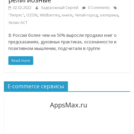
02.02.2022
Задорожный Сергей
0 Comments
,
,
,
,
,
,
"Литрес"
OZON
Wildberries
книги
Читай-город
эзотерика
Эксмо-АСТ
В России более чем на 50% выросли продажи книг о
предсказаниях, духовных практиках, осознанности и
позитивном мышлении, подсчитали в группе
Read more
E-commerce сервисы
AppsMax.ru