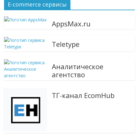
сервисах
E-commerce сервисы
для
e-
AppsMax.ru
Commerce,
ритейле,
логистике,
Teletype
технологиях,
соцсетях.
Нам
Аналитическое
важно,
агентство
как
знать
как
ТГ-канал EcomHub
Сеть
меняет
жизнь
людей
и
обсудить