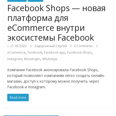
Commerce,
Facebook Shops — новая
платформа для
омниканальном
eCommerce внутри
ритейле,
экосистемы Facebook
21.05.2020
Задорожный Сергей
0 Comments
логистике,
,
,
,
,
eCommerce
Facebook
Facebook app
Facebook Shops
,
,
Instagram
Messenger
WhatsApp
технологиях,
Компания Facebook анонсировала Facebook Shops,
который позволяют компаниям легко создать онлайн-
соцсетях
магазин, доступ к которому можно получить через
Facebook и Instagram.
Портал
об
Read more
онлайн-
торговле,