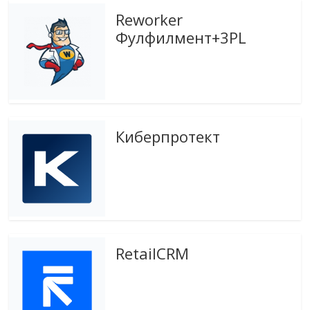
эти
Reworker
изменения
Фулфилмент+3PL
с
читателем.
Киберпротект
RetailCRM