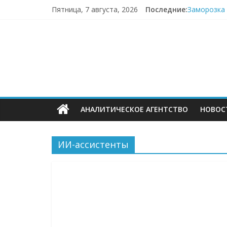
Перейти
Пятница, 7 августа, 2026
Последние:
Заморозка 
к
Топливный 
содержимому
ECOMHUB
Пока fashi
«Зоомаркет
67,4% селл
—
о
АНАЛИТИЧЕСКОЕ АГЕНТСТВО
НОВОС
E-
Commerce,
ИИ-ассистенты
омниканально
ритейле,