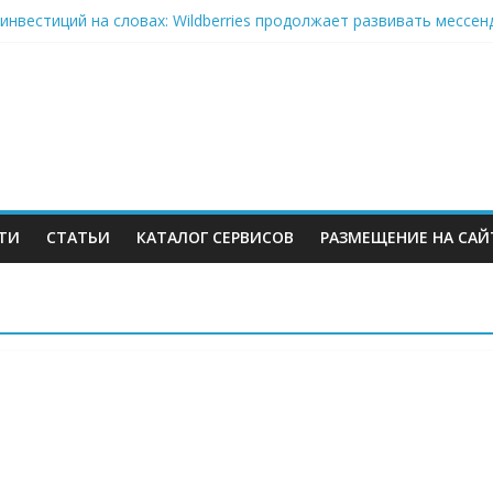
инвестиций на словах: Wildberries продолжает развивать мессе
кризис: хроники 2–6 августа — Сызрань, Уфа и Ярославль под у
on-селлеры ищут замену Wildberries, Lamoda открывает отдельну
» Ленты нарастил продажи на 37% в 2026
еров Wildberries уже имеют альтернативу или начали её искать
ТИ
СТАТЬИ
КАТАЛОГ СЕРВИСОВ
РАЗМЕЩЕНИЕ НА САЙ
м