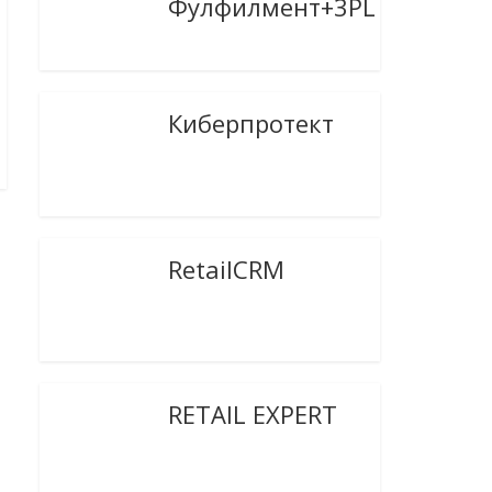
Фулфилмент+3PL
Киберпротект
RetailCRM
RETAIL EXPERT