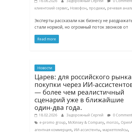
16.06.2026
Задорожный Сергей
0 Comment
Нам
,
,
,
клиентский сервис
Новофон
продажи
речевая анал
важно,
как
Эксперты рассказали как бизнесу не раздража
знать
стали нормой, но огромный поток звонков от
как
Сеть
Read more
меняет
жизнь
людей
и
Новости
обсудить
Царев: для российского рынка
эти
покупки через ИИ-ассистенто
изменения
— более чем реалистичный
с
сценарий уже в ближайшие
читателем.
один-два года.
18.02.2026
Задорожный Сергей
0 Comment
,
,
,
e-promo group
McKinsey & Company
morizo
OpenA
,
,
,
агентная коммерция
ИИ-ассистенты
маркетплейсы