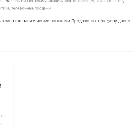
,
,
,
,
s
CRM
бизнес-коммуникации
звонки клиентам
ИИ-ассистенты
,
итика
телефонные продажи
ть клиентов навязчивыми звонками Продажи по телефону давно
в
s
,
I