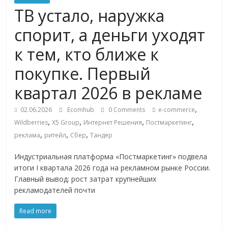
Commerce,
ТВ устало, наружка
спорит, а деньги уходят
омниканальном
к тем, кто ближе к
ритейле,
покупке. Первый
квартал 2026 в рекламе
логистике,
,
02.06.2026
Ecomhub
0 Comments
e-commerce
,
,
,
,
технологиях,
Wildberries
X5 Group
Интернет Решения
Постмаркетинг
,
,
,
реклама
ритейл
Сбер
Тандер
соцсетях
Индустриальная платформа «Постмаркетинг» подвела
итоги I квартала 2026 года на рекламном рынке России.
Главный вывод: рост затрат крупнейших
Портал
рекламодателей почти
об
онлайн-
Read more
торговле,