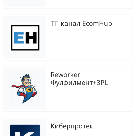
эти
изменения
с
ТГ-канал EcomHub
читателем.
Reworker
Фулфилмент+3PL
Киберпротект