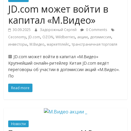
Commerce,
JD.com может войти в
капитал «М.Видео»
омниканальном
30.09.2025
Задорожный Сергей
0 Comments
,
,
,
,
,
,
Ceconomy
JD.com
OZON
Wildberries
акции
допэмиссия
ритейле,
,
,
,
инвесторы
М.Видео
маркетплейс
трансграничная торговля
логистике,
🟥 JD.com может войти в капитал «М.Видео»
Крупнейший онлайн-ритейлер Китая JD.com ведёт
переговоры об участии в допэмиссии акций «М.Видео».
технологиях,
По
соцсетях
Read more
Портал
об
онлайн-
Новости
торговле,