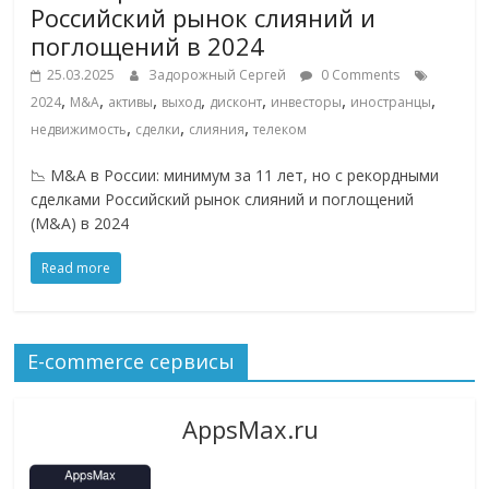
эти
Российский рынок слияний и
изменения
поглощений в 2024
с
25.03.2025
Задорожный Сергей
0 Comments
читателем.
,
,
,
,
,
,
,
2024
M&A
активы
выход
дисконт
инвесторы
иностранцы
,
,
,
недвижимость
сделки
слияния
телеком
📉 M&A в России: минимум за 11 лет, но с рекордными
сделками Российский рынок слияний и поглощений
(M&A) в 2024
Read more
E-commerce сервисы
AppsMax.ru