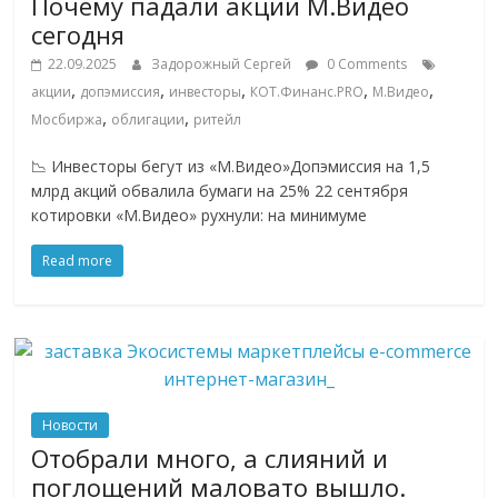
Почему падали акции М.Видео
сервисах
для
сегодня
e-
22.09.2025
Задорожный Сергей
0 Comments
Commerce,
,
,
,
,
,
акции
допэмиссия
инвесторы
КОТ.Финанс.PRO
М.Видео
ритейле,
,
,
Мосбиржа
облигации
ритейл
логистике,
технологиях,
📉 Инвесторы бегут из «М.Видео»Допэмиссия на 1,5
соцсетях.
млрд акций обвалила бумаги на 25% 22 сентября
Нам
котировки «М.Видео» рухнули: на минимуме
важно,
Read more
как
знать
как
Сеть
меняет
жизнь
Новости
людей
Отобрали много, а слияний и
и
поглощений маловато вышло.
обсудить