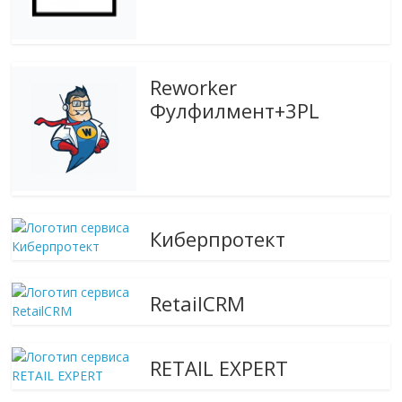
Reworker
Фулфилмент+3PL
Киберпротект
RetailCRM
RETAIL EXPERT