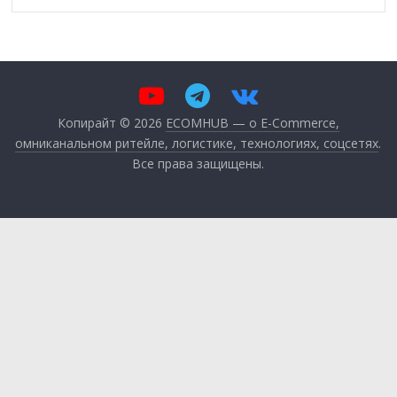
Копирайт © 2026
ECOMHUB — о E-Commerce,
омниканальном ритейле, логистике, технологиях, соцсетях
.
Все права защищены.