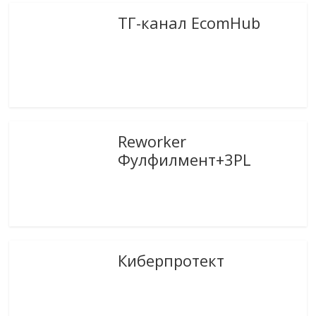
ТГ-канал EcomHub
Reworker
Фулфилмент+3PL
Киберпротект