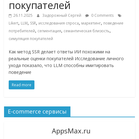
покупателей
ритейле,
26.11.2025
Задорожный Сергей
0 Comments
,
,
,
,
,
Likert
LLM
SSR
исследования спроса
маркетинг
поведение
логистике,
,
,
,
потребителей
сегментация
семантическая близость
симуляция покупателей
технологиях,
Как метод SSR делает ответы ИИ похожими на
реальные оценки покупателей Исследование личного
соцсетях
ухода показало, что LLM способны имитировать
поведение
Портал
об
Read more
онлайн-
торговле,
сервисах
E-commerce сервисы
для
e-
AppsMax.ru
Commerce,
ритейле,