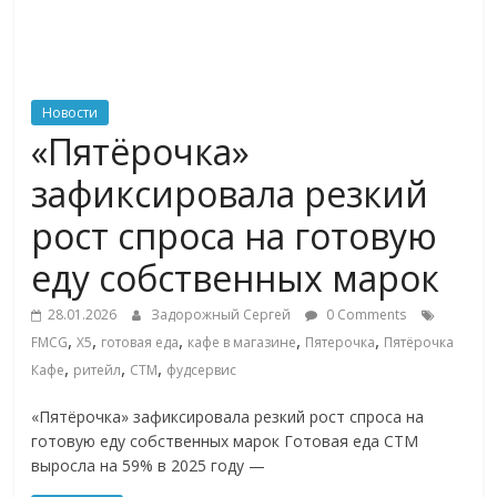
ритейле,
логистике,
Новости
«Пятёрочка»
технологиях,
зафиксировала резкий
соцсетях
рост спроса на готовую
еду собственных марок
Портал
об
28.01.2026
Задорожный Сергей
0 Comments
онлайн-
,
,
,
,
,
FMCG
X5
готовая еда
кафе в магазине
Пятерочка
Пятёрочка
торговле,
,
,
,
Кафе
ритейл
СТМ
фудсервис
сервисах
для
«Пятёрочка» зафиксировала резкий рост спроса на
e-
готовую еду собственных марок Готовая еда СТМ
Commerce,
выросла на 59% в 2025 году —
ритейле,