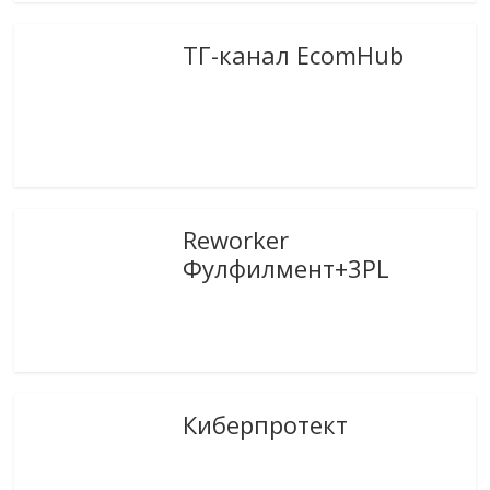
ТГ-канал EcomHub
Reworker
Фулфилмент+3PL
Киберпротект