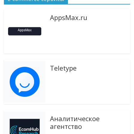
эти
изменения
AppsMax.ru
с
читателем.
Teletype
Аналитическое
агентство