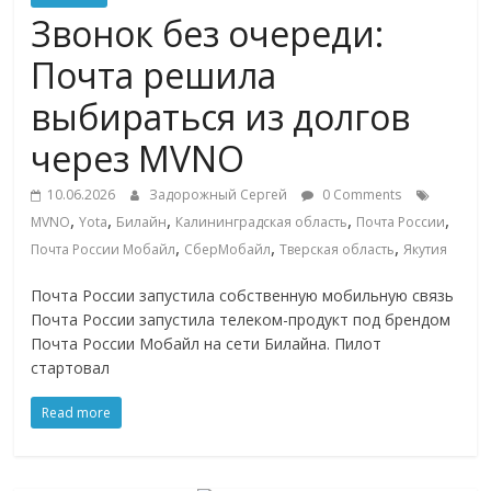
Commerce,
Звонок без очереди:
Почта решила
омниканальном
выбираться из долгов
ритейле,
через MVNO
10.06.2026
Задорожный Сергей
0 Comments
логистике,
,
,
,
,
,
MVNO
Yota
Билайн
Калининградская область
Почта России
,
,
,
Почта России Мобайл
СберМобайл
Тверская область
Якутия
технологиях,
Почта России запустила собственную мобильную связь
Почта России запустила телеком-продукт под брендом
соцсетях
Почта России Мобайл на сети Билайна. Пилот
стартовал
Портал
об
Read more
онлайн-
торговле,