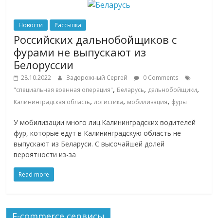
сервисах
для
e-
Новости
Рассылка
Commerce,
Российских дальнобойщиков с
ритейле,
фурами не выпускают из
логистике,
Белоруссии
технологиях,
28.10.2022
Задорожный Сергей
0 Comments
соцсетях.
,
,
,
"специальная военная операция"
Беларусь
дальнобойщики
Нам
,
,
,
Калининградская область
логистика
мобилизация
фуры
важно,
как
У мобилизации много лиц.Калининградских водителей
знать
фур, которые едут в Калининградскую область не
как
выпускают из Беларуси. С высочайшей долей
Сеть
вероятности из-за
меняет
Read more
жизнь
людей
и
обсудить
E-commerce сервисы