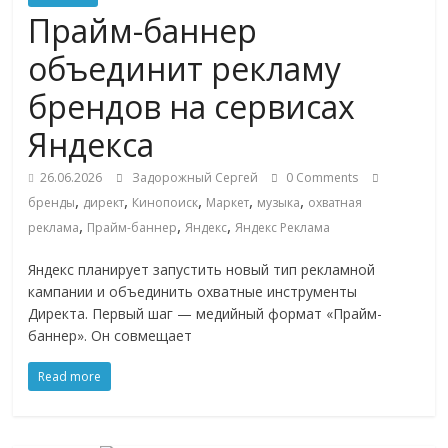
Commerce,
Прайм-баннер
объединит рекламу
омниканальном
брендов на сервисах
ритейле,
Яндекса
26.06.2026
Задорожный Сергей
0 Comments
логистике,
,
,
,
,
,
бренды
директ
Кинопоиск
Маркет
музыка
охватная
,
,
,
реклама
Прайм-баннер
Яндекс
Яндекс Реклама
технологиях,
Яндекс планирует запустить новый тип рекламной
кампании и объединить охватные инструменты
соцсетях
Директа. Первый шаг — медийный формат «Прайм-
баннер». Он совмещает
Портал
об
Read more
онлайн-
торговле,