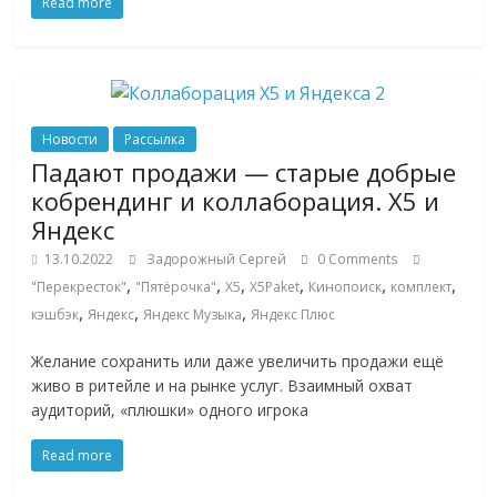
Read more
Новости
Рассылка
Падают продажи — старые добрые
кобрендинг и коллаборация. X5 и
Яндекс
13.10.2022
Задорожный Сергей
0 Comments
,
,
,
,
,
,
"Перекресток"
"Пятёрочка"
X5
X5Paket
Кинопоиск
комплект
,
,
,
кэшбэк
Яндекс
Яндекс Музыка
Яндекс Плюс
Желание сохранить или даже увеличить продажи ещё
живо в ритейле и на рынке услуг. Взаимный охват
аудиторий, «плюшки» одного игрока
Read more