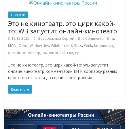
сервисах
для
e-
Новости
Commerce,
Это не кинотеатр, это цирк какой-
ритейле,
то: WB запустит онлайн-кинотеатр
логистике,
,
18.12.2025
Задорожный Сергей
0 Comments
ivi
технологиях,
,
,
,
,
,
,
KION
Okko
Wildberries
Wildberries & Russ
Wink
Кинопоиск
соцсетях.
,
онлайн-кинотеатр
рынок онлайн-видео
Нам
важно,
Это не кинотеатр, это цирк какой-то: WB запустит
как
онлайн-кинотеатр Комментарий EH К зоопарку разных
знать
проектов от такси до сервиса построения
как
Read more
Сеть
меняет
жизнь
людей
и
обсудить