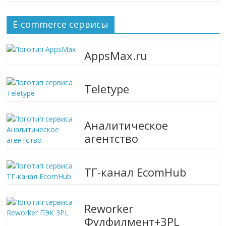
E-commerce сервисы
AppsMax.ru
Teletype
Аналитическое
агентство
ТГ-канал EcomHub
Reworker
Фулфилмент+3PL