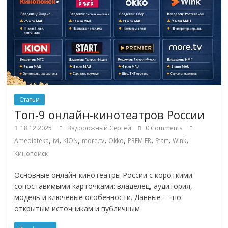
эти
изменения
с
читателем.
Статьи
Топ-9 онлайн-кинотеатров России
18.12.2025
Задорожный Сергей
0 Comments
,
,
,
,
,
,
,
,
Amediateka
ivi
KION
more.tv
Okko
PREMIER
Start
Wink
Кинопоиск
Основные онлайн-кинотеатры России с короткими
сопоставимыми карточками: владелец, аудитория,
модель и ключевые особенности. Данные — по
открытым источникам и публичным