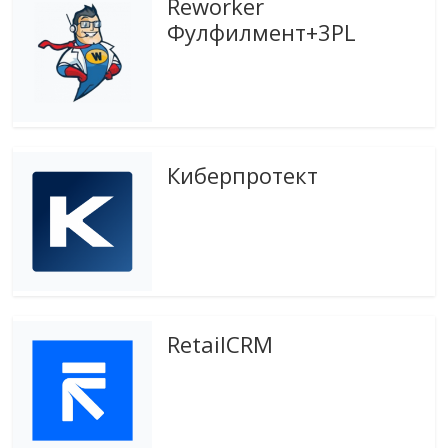
Reworker
эти
Фулфилмент+3PL
изменения
с
читателем.
Киберпротект
RetailCRM