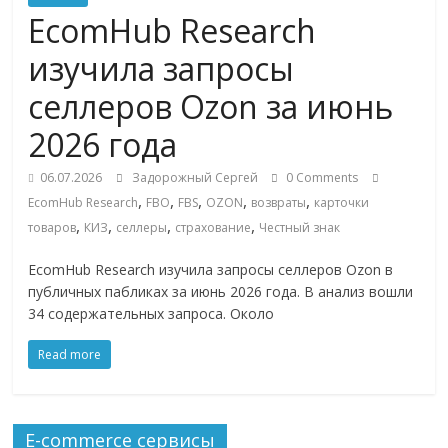
Commerce,
EcomHub Research
изучила запросы
омниканальном
селлеров Ozon за июнь
ритейле,
2026 года
06.07.2026
Задорожный Сергей
0 Comments
логистике,
,
,
,
,
,
EcomHub Research
FBO
FBS
OZON
возвраты
карточки
,
,
,
,
товаров
КИЗ
селлеры
страхование
Честный знак
технологиях,
EcomHub Research изучила запросы селлеров Ozon в
публичных пабликах за июнь 2026 года. В анализ вошли
соцсетях
34 содержательных запроса. Около
Портал
Read more
об
онлайн-
торговле,
E-commerce сервисы