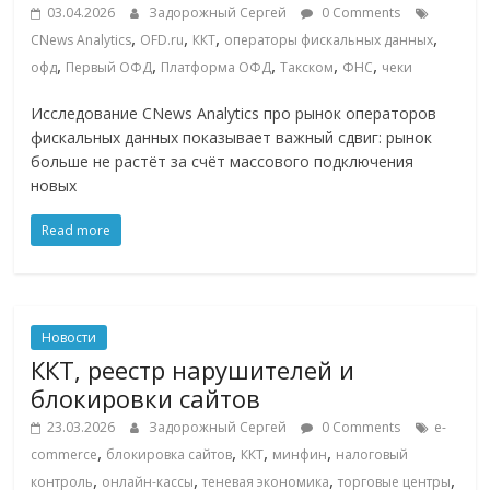
03.04.2026
Задорожный Сергей
0 Comments
ритейле,
,
,
,
,
CNews Analytics
OFD.ru
ККТ
операторы фискальных данных
,
,
,
,
,
офд
Первый ОФД
Платформа ОФД
Такском
ФНС
чеки
логистике,
Исследование CNews Analytics про рынок операторов
фискальных данных показывает важный сдвиг: рынок
технологиях,
больше не растёт за счёт массового подключения
новых
соцсетях
Read more
Портал
об
онлайн-
Новости
торговле,
ККТ, реестр нарушителей и
сервисах
блокировки сайтов
для
23.03.2026
Задорожный Сергей
0 Comments
e-
e-
,
,
,
,
commerce
блокировка сайтов
ККТ
минфин
налоговый
Commerce,
,
,
,
,
контроль
онлайн-кассы
теневая экономика
торговые центры
ритейле,