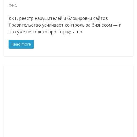
логистике,
ФНС
технологиях,
ККТ, реестр нарушителей и блокировки сайтов
соцсетях.
Правительство усиливает контроль за бизнесом — и
Нам
это уже не только про штрафы, но
важно,
как
Read more
знать
как
Сеть
меняет
жизнь
людей
и
обсудить
эти
изменения
с
читателем.