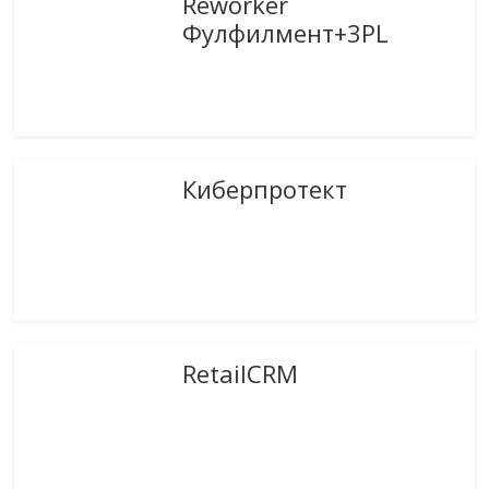
Reworker
Фулфилмент+3PL
Киберпротект
RetailCRM