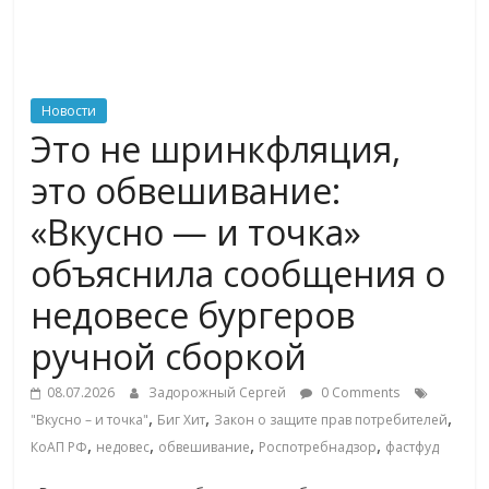
ритейле,
логистике,
Новости
Это не шринкфляция,
технологиях,
это обвешивание:
соцсетях
«Вкусно — и точка»
объяснила сообщения о
Портал
об
недовесе бургеров
онлайн-
ручной сборкой
торговле,
сервисах
08.07.2026
Задорожный Сергей
0 Comments
для
,
,
,
"Вкусно – и точка"
Биг Хит
Закон о защите прав потребителей
e-
,
,
,
,
КоАП РФ
недовес
обвешивание
Роспотребнадзор
фастфуд
Commerce,
ритейле,