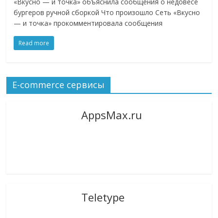
«Вкусно — и точка» объяснила сообщения о недовесе
логистике,
бургеров ручной сборкой Что произошло Сеть «Вкусно
технологиях,
— и точка» прокомментировала сообщения
соцсетях.
Read more
Нам
важно,
как
знать
E-commerce сервисы
как
Сеть
AppsMax.ru
меняет
жизнь
людей
и
обсудить
эти
изменения
Teletype
с
читателем.