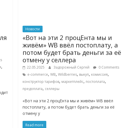
Новости
для
«Вот на эти 2 процЕнта мы и
живём» WB ввёл постоплату, а
потом будет брать деньги за её
отмену у селлера
s
,
я
22.05.2025
Задорожный Сергей
0 Comments
,
,
,
,
,
e-commerce
WB
Wildberries
выкуп
комиссия
,
,
,
конструктор тарифов
маркетплейс
постоплата
,
предоплата
селлеры
одит
«Вот на эти 2 процЕнта мы и живём» WB ввёл
постоплату, а потом будет брать деньги за её
отмену у
Read more