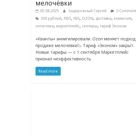
мелочёвки
05.08.2025
Задорожный Сергей
0 Comment
,
,
,
,
,
,
300 рублей
FBO
FBS
OZON
доставка
комиссия
,
,
,
логистика
маркетплейс
селлеры
тариф Эконом
«Кванты» аннигилировали. Ozon меняет подход
продаже мелочёвки📉 Тариф «Эконом» закрыт.
Новые тарифы — с 1 сентября Маркетплейс
признал неэффективность
Read more