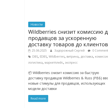
Новости
Wildberries снизит комиссию 
продавцов за ускоренную
доставку товаров до клиентов
25.06.2025
Задорожный Сергей
0 Comment
,
,
,
,
,
DBS
EDBS
Wildberries
витрина
доставка
комисси
,
,
логистика
маркетплейс
экспресс
📦 Wildberries снизит комиссию за быструю
доставку продавцов Wildberries & Russ (РВБ) вв
новые стимулы для продавцов, использующих
модели доставки
Read more