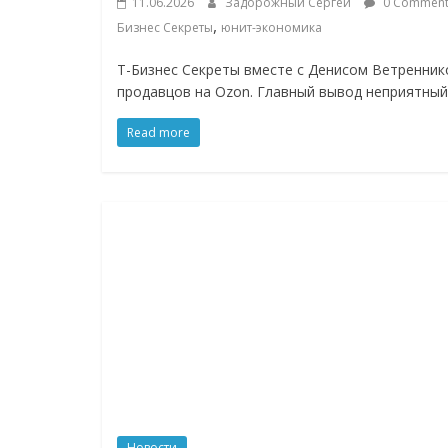
11.06.2026
Задорожный Сергей
0 Comment
Нам
,
Бизнес Секреты
юнит-экономика
важно,
как
Т-Бизнес Секреты вместе с Денисом Ветренник
знать
продавцов на Ozon. Главный вывод неприятный
как
Сеть
Read more
меняет
жизнь
людей
и
обсудить
эти
изменения
с
читателем.
Новости