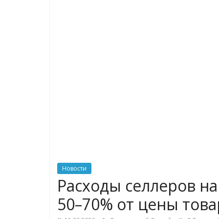
логистике,
технологиях,
соцсетях
Портал
об
онлайн-
торговле,
сервисах
для
e-
Commerce,
Новости
ритейле,
Расходы селлеров на
логистике,
50–70% от цены това
технологиях,
соцсетях.