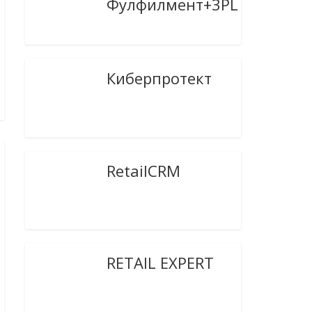
Фулфилмент+3PL
Киберпротект
RetailCRM
RETAIL EXPERT