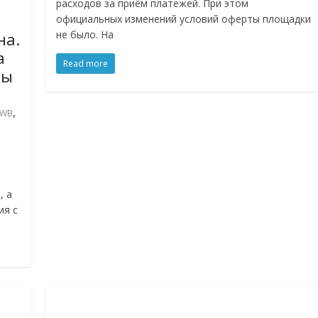
расходов за приём платежей. При этом
официальных изменений условий оферты площадки
не было. На
на.
а
Read more
ты
,
WB
, а
ия с