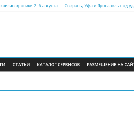
кризис: хроники 2–6 августа — Сызрань, Уфа и Ярославль под у
s начал выносить логистику со своих складов
 всём белом — Wildberries купил бывший офисный комплекс ВТБ 
 атаковали склад Wildberries в Екатеринбурге. Пожар усиливаетс
правка есть
ТИ
СТАТЬИ
КАТАЛОГ СЕРВИСОВ
РАЗМЕЩЕНИЕ НА САЙ
м