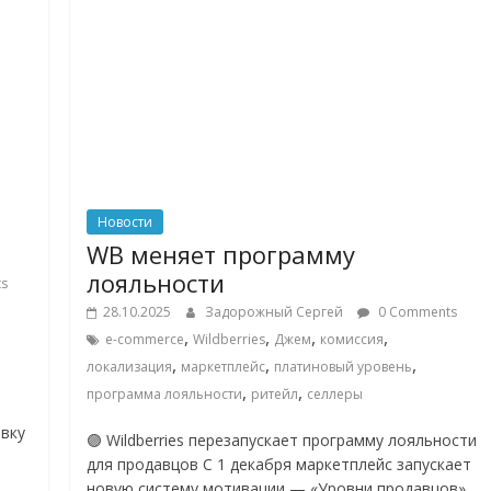
Новости
WB меняет программу
лояльности
s
28.10.2025
Задорожный Сергей
0 Comments
,
,
,
,
e-commerce
Wildberries
Джем
комиссия
,
,
,
локализация
маркетплейс
платиновый уровень
,
,
программа лояльности
ритейл
селлеры
вку
🟣 Wildberries перезапускает программу лояльности
для продавцов С 1 декабря маркетплейс запускает
новую систему мотивации — «Уровни продавцов»,