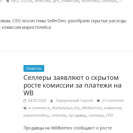
,
,
,
,
,
,
,
s
FBO
OZON
SellerDen
ДРР
комиссия
логистика
селлеры
Т-
овым, СЕО экосистемы SellerDen, разобрали скрытые расходы
: комиссия маркетплейса
Новости
Селлеры заявляют о скрытом
росте комиссии за платежи на
WB
04.03.2026
Задорожный Сергей
0 Comments
,
,
,
,
e-commerce
Marketplace_biz
Wildberries
комиссия
,
,
,
,
маркетплейсы
платежи
продавцы
селлеры
СПП
Продавцы на Wildberries сообщают о росте