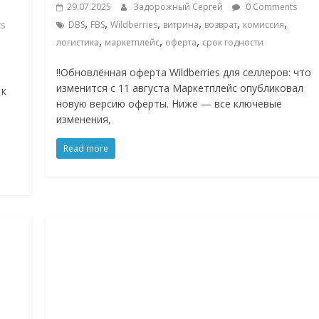
29.07.2025
Задорожный Сергей
0 Comments
,
,
,
,
,
,
DBS
FBS
Wildberries
витрина
возврат
комиссия
s
,
,
,
логистика
маркетплейс
оферта
срок годности
‼️Обновлённая оферта Wildberries для селлеров: что
изменится с 11 августа Маркетплейс опубликовал
 к
новую версию оферты. Ниже — все ключевые
изменения,
Read more