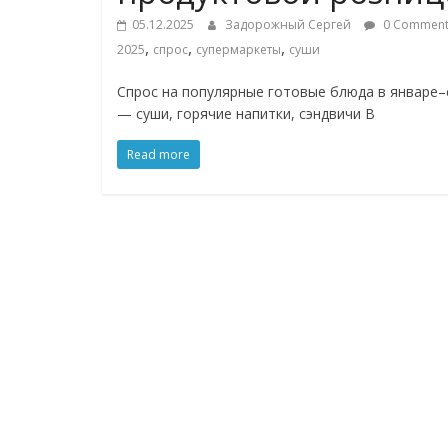
соцсетях.
05.12.2025
Задорожный Сергей
0 Comment
Нам
,
,
,
2025
спрос
супермаркеты
суши
важно,
как
Спрос на популярные готовые блюда в январе–
знать
— суши, горячие напитки, сэндвичи В
как
Сеть
Read more
меняет
жизнь
людей
и
обсудить
эти
изменения
с
читателем.