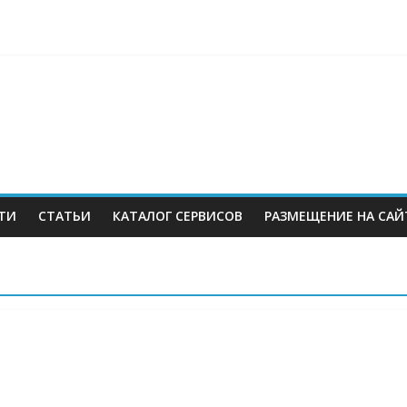
es в Екатеринбурге. Пожар усиливается
berries: что компания, банки, власти и бизнес предлагают селл
 со своих складов
 купил бывший офисный комплекс ВТБ в центре Москвы
ТИ
СТАТЬИ
КАТАЛОГ СЕРВИСОВ
РАЗМЕЩЕНИЕ НА САЙ
м