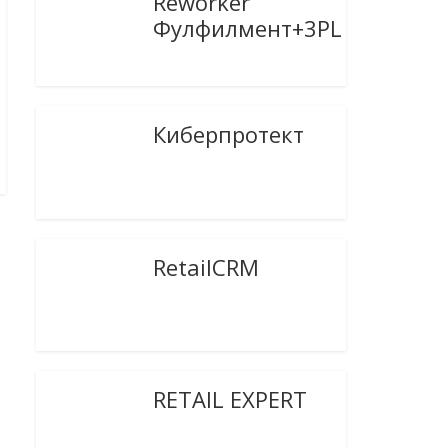
Reworker
Фулфилмент+3PL
Киберпротект
RetailCRM
RETAIL EXPERT