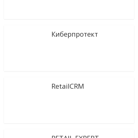
Киберпротект
RetailCRM
RETAIL EXPERT