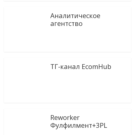
Аналитическое
агентство
ТГ-канал EcomHub
Reworker
Фулфилмент+3PL