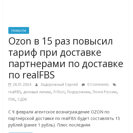
ритейле,
логистике,
Новости
Ozon в 15 раз повысил
технологиях,
тариф при доставке
соцсетях
партнерами по доставке
по realFBS
Портал
об
28.01.2024
Задорожный Сергей
0 Comments
онлайн-
,
,
,
,
,
realFBS
деловые линии
Л-Пост
Подорожник
Почта России
торговле,
,
ПЭК
СДЭК
сервисах
для
С 9 февраля агентское вознаграждение OZON по
e-
партнёрской доставке по realFBS будет составлять 15
Commerce,
рублей (ранее 1 рубль). Плюс последняя
ритейле,