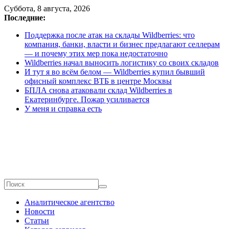
Перейти
Суббота, 8 августа, 2026
к
Последние:
содержимому
Поддержка после атак на склады Wildberries: что
компания, банки, власти и бизнес предлагают селлерам
— и почему этих мер пока недостаточно
Wildberries начал выносить логистику со своих складов
И тут я во всём белом — Wildberries купил бывший
офисный комплекс ВТБ в центре Москвы
БПЛА снова атаковали склад Wildberries в
Екатеринбурге. Пожар усиливается
У меня и справка есть
ECOMHUB
Аналитическое агентство
—
Новости
о
Статьи
E-