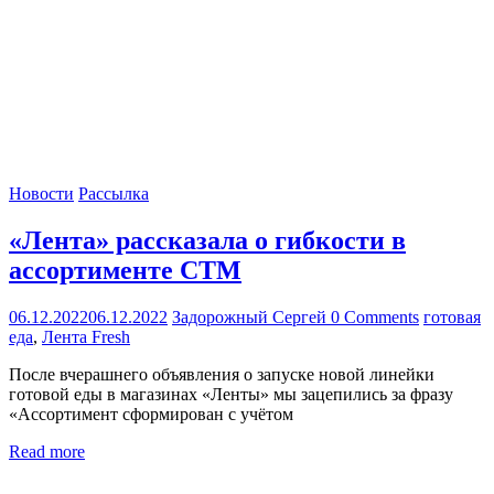
как
Сеть
меняет
жизнь
людей
и
обсудить
эти
изменения
с
Новости
Рассылка
читателем.
«Лента» рассказала о гибкости в
ассортименте СТМ
06.12.2022
06.12.2022
Задорожный Сергей
0 Comments
готовая
еда
,
Лента Fresh
После вчерашнего объявления о запуске новой линейки
готовой еды в магазинах «Ленты» мы зацепились за фразу
«Ассортимент сформирован с учётом
Read more