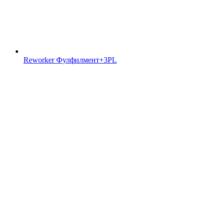
Reworker Фулфилмент+3PL