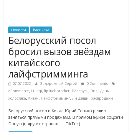
ритейле,
логистике,
Новости
Рассылка
Белорусский посол
технологиях,
бросил вызов звёздам
соцсетях
китайского
лайфстримминга
Портал
об
07.07.2022
Задорожный Сергей
0 Comments
онлайн-
,
,
,
,
,
eCommerce
Li Jiaqi
lipstick brother
Беларусь
Вия
День
торговле,
,
,
,
,
холостяка
Китай
Лайфстримминг
Ли Цзяци
распродажи
сервисах
для
Белорусский посол в Китае Юрий Сенько решил
e-
заняться прямыми продажами. В прямом эфире соцсети
Commerce,
Douyin (в других странах — TikTok).
ритейле,