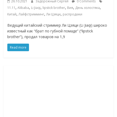
26.10.2021
Задорожный Сергей
0 Comments
,
,
,
,
,
,
11.11
Alibaba
Li Jiaqi
lipstick brother
Вия
День холостяка
,
,
,
Китай
Лайфстримминг
Ли Цзяци
распродажи
Ведущий китайский стриммер Ли Цзяци (Li Jiaqi) широко
известный как “брат по губной помаде” (“lipstick
brother”), продал товаров на 1,9
Read more