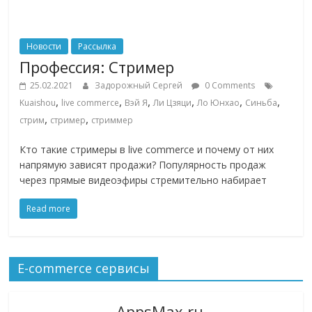
Новости
Рассылка
Профессия: Стример
25.02.2021
Задорожный Сергей
0 Comments
,
,
,
,
,
,
Kuaishou
live commerce
Вэй Я
Ли Цзяци
Ло Юнхао
Синьба
,
,
стрим
стример
стриммер
Кто такие стримеры в live commerce и почему от них
напрямую зависят продажи? Популярность продаж
через прямые видеоэфиры стремительно набирает
Read more
E-commerce сервисы
AppsMax.ru