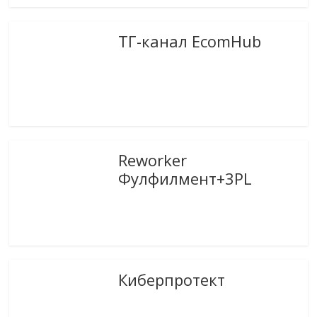
ТГ-канал EcomHub
Reworker
Фулфилмент+3PL
Киберпротект