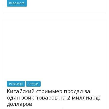
Read more
логистике,
технологиях,
соцсетях.
Нам
важно,
как
знать
как
Сеть
меняет
жизнь
людей
и
обсудить
Рассылка
Статьи
эти
Китайский стриммер продал за
изменения
один эфир товаров на 2 миллиарда
с
долларов
читателем.