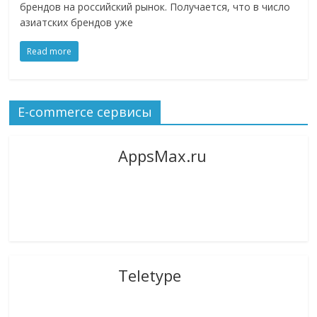
брендов на российский рынок. Получается, что в число
логистике,
азиатских брендов уже
технологиях,
соцсетях.
Read more
Нам
важно,
как
E-commerce сервисы
знать
как
Сеть
AppsMax.ru
меняет
жизнь
людей
и
обсудить
эти
изменения
Teletype
с
читателем.