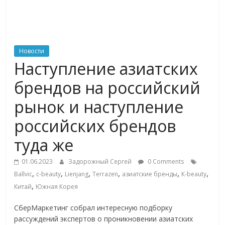
ритейле,
логистике,
Новости
Наступление азиатских
технологиях,
брендов на российский
соцсетях
рынок и наступление
российских брендов
Портал
об
туда же
онлайн-
торговле,
01.06.2023
Задорожный Сергей
0 Comments
,
,
,
,
,
,
сервисах
Ballvic
c-beauty
Lienjang
Terrazen
азиатские бренды
К-beauty
,
для
Китай
Южная Корея
e-
СберМаркетинг собрал интересную подборку
Commerce,
рассуждений экспертов о проникновении азиатских
ритейле,