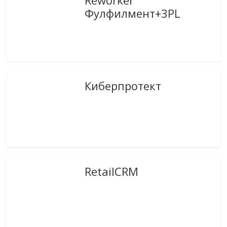
Фулфилмент+3PL
Киберпротект
RetailCRM