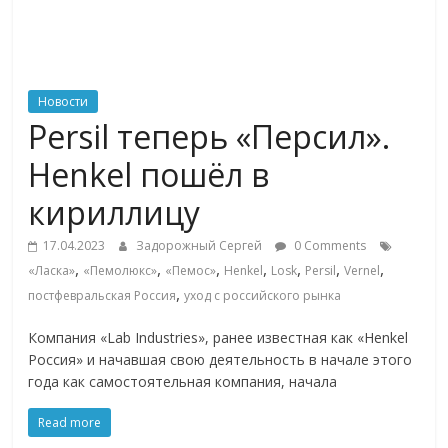
ритейле,
логистике,
Новости
Persil теперь «Персил».
технологиях,
Henkel пошёл в
соцсетях
кириллицу
17.04.2023
Задорожный Сергей
0 Comments
Портал
,
,
,
,
,
,
,
«Ласка»
«Пемолюкс»
«Пемос»
Henkel
Losk
Persil
Vernel
об
,
постфевральская Россия
уход с российского рынка
онлайн-
торговле,
Компания «Lab Industries», ранее известная как «Henkel
сервисах
Россия» и начавшая свою деятельность в начале этого
для
года как самостоятельная компания, начала
e-
Commerce,
Read more
ритейле,