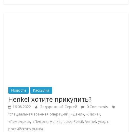
логистике,
технологиях,
соцсетях.
Нам
важно,
как
знать
как
Сеть
меняет
жизнь
людей
и
Новости
Рассылка
обсудить
Henkel хотите прикупить?
эти
16.08.2022
Задорожный Сергей
0 Comments
изменения
,
,
,
"специальная военная операция"
«Дени»
«Ласка»
с
,
,
,
,
,
,
«Пемолюкс»
«Пемос»
Henkel
Losk
Persil
Vernel
уход с
читателем.
российского рынка