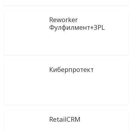
Reworker
Фулфилмент+3PL
Киберпротект
RetailCRM