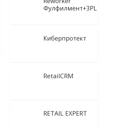
Reworker
Фулфилмент+3PL
Киберпротект
RetailCRM
RETAIL EXPERT