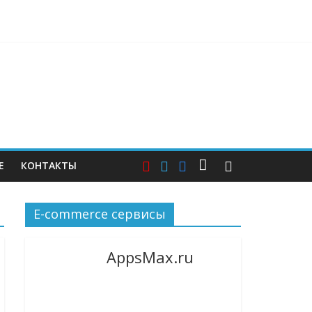
ерам — и почему этих мер пока недостаточно
Е
КОНТАКТЫ
E-commerce сервисы
AppsMax.ru