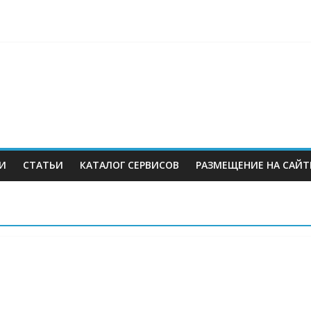
berries: что компания, банки, власти и бизнес предлагают селл
 со своих складов
 купил бывший офисный комплекс ВТБ в центре Москвы
es в Екатеринбурге. Пожар усиливается
И
СТАТЬИ
КАТАЛОГ СЕРВИСОВ
РАЗМЕЩЕНИЕ НА САЙТ
м