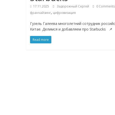
соцсетях.
17.11.2025
Задорожный Сергей
0 Comments
Нам
,
франчайзинг
цифровизация
важно,
как
Гузель Галеева многолетний сотрудник российс
знать
Китае. Делимся и добавляем про Starbucks 📌
как
Сеть
Read more
меняет
жизнь
людей
и
обсудить
эти
изменения
с
читателем.