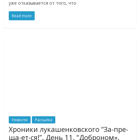
уже отказывается от того, что
логистике,
технологиях,
Read more
соцсетях.
Нам
важно,
как
знать
как
Сеть
меняет
жизнь
людей
и
обсудить
эти
изменения
Новости
Рассылка
с
Хроники лукашенковского “За-пре-
читателем.
ща-ет-ся!”. День 11. “Доброном».