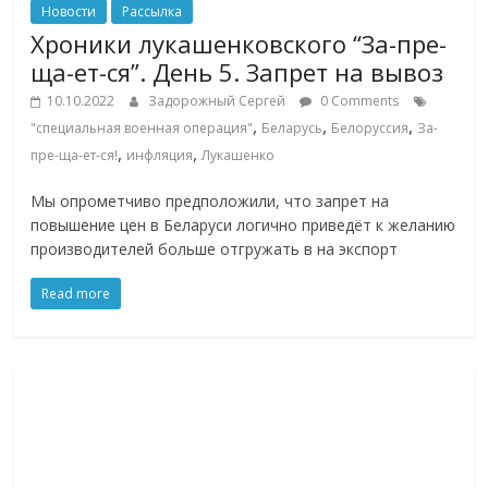
Новости
Рассылка
Хроники лукашенковского “За-пре-
ща-ет-ся”. День 5. Запрет на вывоз
10.10.2022
Задорожный Сергей
0 Comments
,
,
,
"специальная военная операция"
Беларусь
Белоруссия
За-
,
,
пре-ща-ет-ся!
инфляция
Лукашенко
Мы опрометчиво предположили, что запрет на
повышение цен в Беларуси логично приведёт к желанию
производителей больше отгружать в на экспорт
Read more