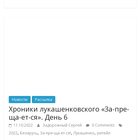
Новости
Рассылка
Хроники лукашенковского «За-пре-
ща-ет-ся». День 6
11.10.2022
Задорожный Сергей
0 Comments
,
,
,
,
2022
Беларусь
За-пре-ща-ет-ся!
Лукашенко
ритейл