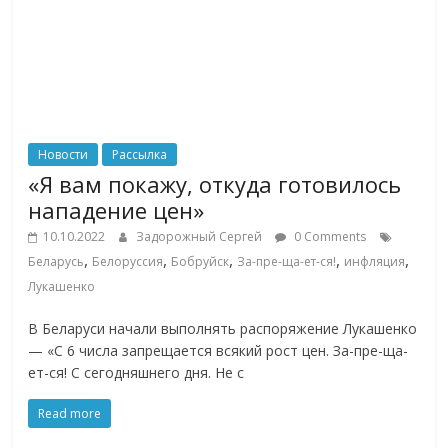
Новости
Рассылка
«Я вам покажу, откуда готовилось
нападение цен»
10.10.2022
Задорожный Сергей
0 Comments
,
,
,
,
,
Беларусь
Белоруссия
Бобруйск
За-пре-ща-ет-ся!
инфляция
Лукашенко
В Беларуси начали выполнять распоряжение Лукашенко
— «С 6 числа запрещается всякий рост цен. За-пре-ща-
ет-ся! С сегодняшнего дня. Не с
Read more