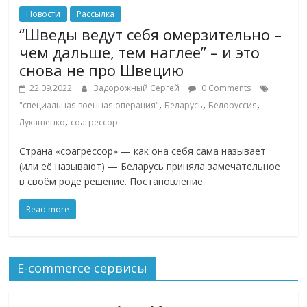
Новости
Рассылка
“Шведы ведут себя омерзительно –
чем дальше, тем наглее” – и это
снова не про Швецию
22.09.2022
Задорожный Сергей
0 Comments
,
,
,
"специальная военная операция"
Беларусь
Белоруссия
,
Лукашенко
соагрессор
Страна «соагрессор» — как она себя сама называет
(или её называют) — Беларусь приняла замечательное
в своём роде решение. Постановление.
Read more
E-commerce сервисы