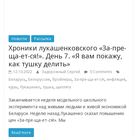
Новости
Рассылка
Хроники лукашенковского «За-пре-
ща-ет-ся!». День 7. «Я вам покажу,
как тушку делить»
12.10.2022
Задорожный Сергей
0 Comments
,
,
,
,
,
Беларусь
Белоруссия
бройлеры
За-пре-ща-ет-ся!
инфляция
,
,
,
куры
Лукашенко
тушка
цыплята
Заканчивается неделя модельного школьного
эксперимента над живыми людьми и живой экономикой
Беларуси. Неделю назад Лукашенко сказал повышению
цен «За-пре-ща-ет-ся!». Мы
Read more