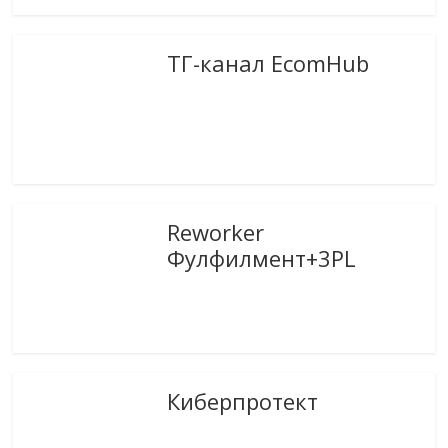
ТГ-канал EcomHub
Reworker
Фулфилмент+3PL
Киберпротект