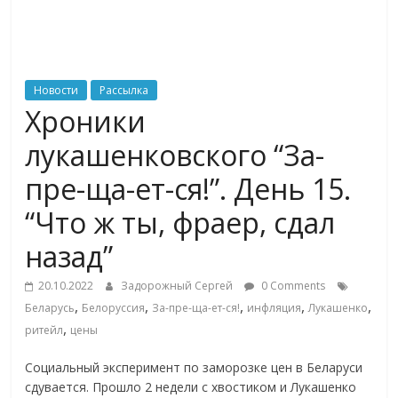
ритейле,
логистике,
Новости
Рассылка
Хроники
технологиях,
лукашенковского “За-
соцсетях
пре-ща-ет-ся!”. День 15.
“Что ж ты, фраер, сдал
Портал
об
назад”
онлайн-
торговле,
20.10.2022
Задорожный Сергей
0 Comments
,
,
,
,
,
сервисах
Беларусь
Белоруссия
За-пре-ща-ет-ся!
инфляция
Лукашенко
,
для
ритейл
цены
e-
Социальный эксперимент по заморозке цен в Беларуси
Commerce,
сдувается. Прошло 2 недели с хвостиком и Лукашенко
ритейле,