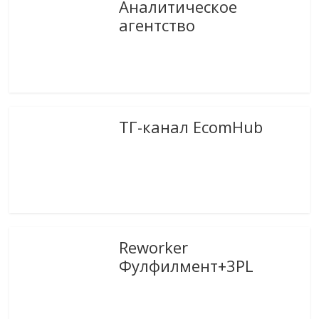
Аналитическое
агентство
ТГ-канал EcomHub
Reworker
Фулфилмент+3PL