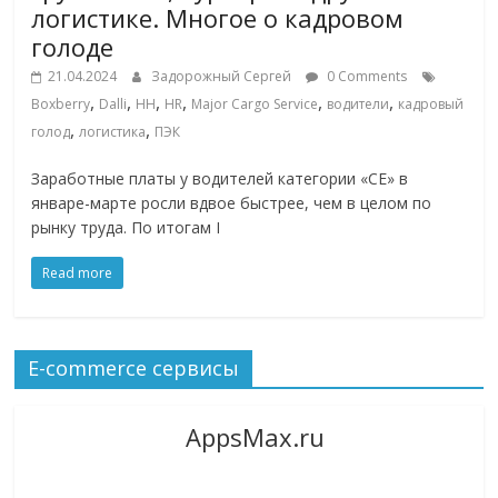
логистике. Многое о кадровом
голоде
21.04.2024
Задорожный Сергей
0 Comments
,
,
,
,
,
,
Boxberry
Dalli
HH
HR
Major Cargo Service
водители
кадровый
,
,
голод
логистика
ПЭК
Заработные платы у водителей категории «СЕ» в
январе-марте росли вдвое быстрее, чем в целом по
рынку труда. По итогам I
Read more
E-commerce сервисы
AppsMax.ru