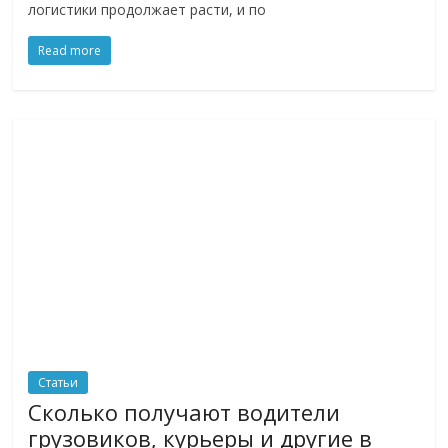
логистики продолжает расти, и по
логистике,
технологиях,
Read more
соцсетях.
Нам
важно,
как
знать
как
Сеть
меняет
жизнь
людей
и
обсудить
эти
изменения
Статьи
с
Сколько получают водители
читателем.
грузовиков, курьеры и другие в