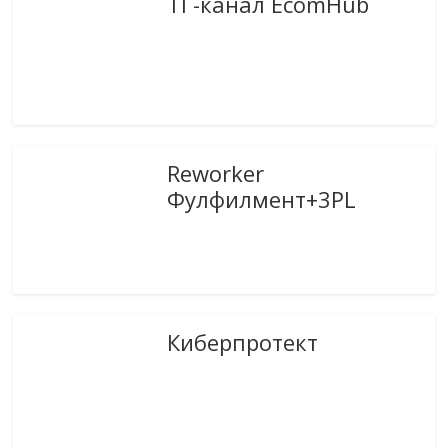
ТГ-канал EcomHub
Reworker
Фулфилмент+3PL
Киберпротект