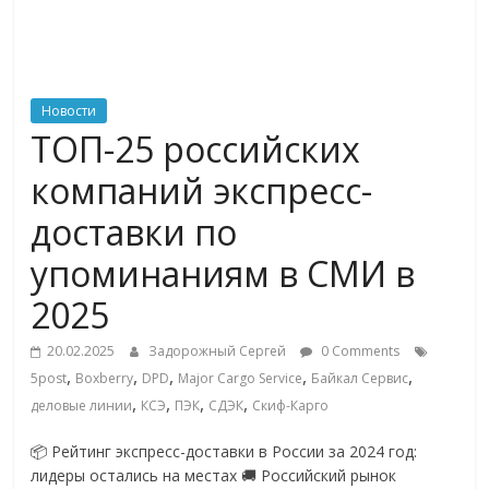
ритейле,
логистике,
Новости
ТОП-25 российских
технологиях,
компаний экспресс-
соцсетях
доставки по
упоминаниям в СМИ в
Портал
об
2025
онлайн-
торговле,
20.02.2025
Задорожный Сергей
0 Comments
,
,
,
,
,
сервисах
5post
Boxberry
DPD
Major Cargo Service
Байкал Сервис
,
,
,
,
для
деловые линии
КСЭ
ПЭК
СДЭК
Скиф-Карго
e-
📦 Рейтинг экспресс-доставки в России за 2024 год:
Commerce,
лидеры остались на местах 🚚 Российский рынок
ритейле,