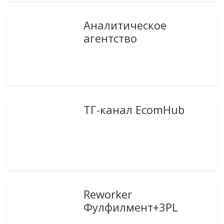
Аналитическое
агентство
ТГ-канал EcomHub
Reworker
Фулфилмент+3PL