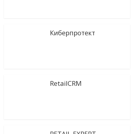
Киберпротект
RetailCRM
RETAIL EXPERT