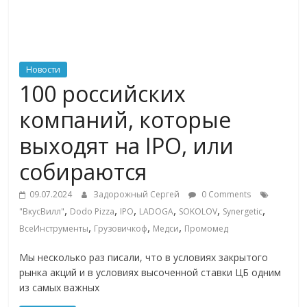
ритейле,
логистике,
Новости
100 российских
технологиях,
компаний, которые
соцсетях
выходят на IPO, или
собираются
Портал
об
09.07.2024
Задорожный Сергей
0 Comments
онлайн-
,
,
,
,
,
,
"ВкусВилл"
Dodo Pizza
IPO
LADOGA
SOKOLOV
Synergetic
торговле,
,
,
,
ВсеИнструменты
Грузовичкоф
Медси
Промомед
сервисах
для
Мы несколько раз писали, что в условиях закрытого
e-
рынка акций и в условиях высоченной ставки ЦБ одним
Commerce,
из самых важных
ритейле,