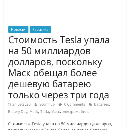
ритейле,
логистике,
Новости
Рассылка
Стоимость Tesla упала
технологиях,
на 50 миллиардов
соцсетях
долларов, поскольку
Маск обещал более
Портал
об
дешевую батарею
онлайн-
только через три года
торговле,
сервисах
,
24.09.2020
Ecomhub
0 Comments
batteries
для
,
,
,
,
Battery Day
Musk
Tesla
Маск
электромобиль
e-
Commerce,
Стоимость Tesla упала на 50 миллиардов долларов,
ритейле,