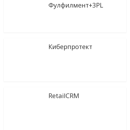
Фулфилмент+3PL
Киберпротект
RetailCRM