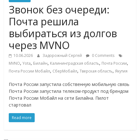
Commerce,
Звонок без очереди:
Почта решила
омниканальном
выбираться из долгов
ритейле,
через MVNO
10.06.2026
Задорожный Сергей
0 Comments
логистике,
,
,
,
,
,
MVNO
Yota
Билайн
Калининградская область
Почта России
,
,
,
Почта России Мобайл
СберМобайл
Тверская область
Якутия
технологиях,
Почта России запустила собственную мобильную связь
Почта России запустила телеком-продукт под брендом
соцсетях
Почта России Мобайл на сети Билайна. Пилот
стартовал
Портал
об
Read more
онлайн-
торговле,