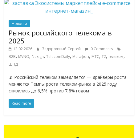
сервисах
для
e-
Commerce,
Новости
ритейле,
Рынок российского телекома в
логистике,
2025
технологиях,
13.02.2026
Задорожный Сергей
0 Comments
соцсетях.
,
,
,
,
,
,
,
,
B2B
MVNO
Nexign
TelecomDaily
Мегафон
МТС
Т2
телеком
Нам
ШПД
важно,
как
📡 Российский телеком замедляется — драйверы роста
знать
меняются Темпы роста телеком-рынка в 2025 году
как
снизились до 6,5% против 7,8% годом
Сеть
Read more
меняет
жизнь
людей
и
обсудить