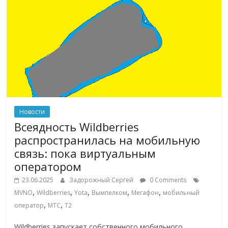
эти
изменения
с
читателем.
Новости
Всеядность Wildberries
распространилась на мобильную
связь: пока виртуальным
оператором
23.06.2025
Задорожный Сергей
0 Comments
,
,
,
,
,
MVNO
Wildberries
Yota
Вымпелком
Мегафон
мобильный
,
,
оператор
МТС
Т2
Wildberries запускает собственного мобильного