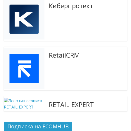
эти
Киберпротект
изменения
с
читателем.
RetailCRM
RETAIL EXPERT
Подписка на ECOMHUB