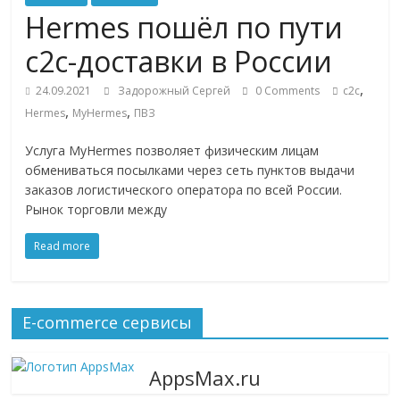
Commerce,
Hermes пошёл по пути
с2с-доставки в России
омниканальном
,
24.09.2021
Задорожный Сергей
0 Comments
c2c
,
,
Hermes
MyHermes
ПВЗ
ритейле,
Услуга MyHermes позволяет физическим лицам
логистике,
обмениваться посылками через сеть пунктов выдачи
заказов логистического оператора по всей России.
Рынок торговли между
технологиях,
Read more
соцсетях
Портал
E-commerce сервисы
об
онлайн-
AppsMax.ru
торговле,