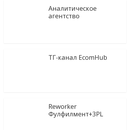
Аналитическое
агентство
ТГ-канал EcomHub
Reworker
Фулфилмент+3PL