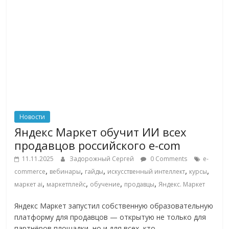
Новости
Яндекс Маркет обучит ИИ всех
продавцов российского e-com
11.11.2025
Задорожный Сергей
0 Comments
e-
,
,
,
,
,
commerce
вебинары
гайды
искусственный интеллект
курсы
,
,
,
,
маркет ai
маркетплейс
обучение
продавцы
Яндекс. Маркет
Яндекс Маркет запустил собственную образовательную
платформу для продавцов — открытую не только для
партнёров площадки, но и для всех, кто