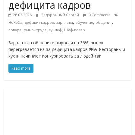
дефицита кадров
ритейле,
26.03.2026
Задорожный Сергей
0 Comments
,
,
,
,
,
HoReCa
дефицит кадров
зарплаты
обучение
общепит
логистике,
,
,
,
повара
рынок труда
су-шеф
Шеф-повар
технологиях,
Зарплаты в общепите выросли на 36%: рынок
перегревается из-за дефицита кадров 🍽️🔥 Рестораны и
кухни начинают конкурировать за людей так
соцсетях
Read more
Портал
об
онлайн-
торговле,
сервисах
для
e-
Commerce,
ритейле,