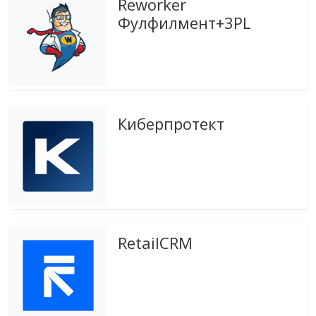
Reworker
эти
Фулфилмент+3PL
изменения
с
читателем.
Киберпротект
RetailCRM