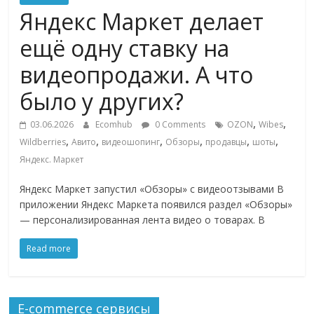
Commerce,
Яндекс Маркет делает
ещё одну ставку на
омниканальном
видеопродажи. А что
ритейле,
было у других?
,
,
03.06.2026
Ecomhub
0 Comments
OZON
Wibes
логистике,
,
,
,
,
,
,
Wildberries
Авито
видеошопинг
Обзоры
продавцы
шоты
Яндекс. Маркет
технологиях,
Яндекс Маркет запустил «Обзоры» с видеоотзывами В
приложении Яндекс Маркета появился раздел «Обзоры»
соцсетях
— персонализированная лента видео о товарах. В
Портал
Read more
об
онлайн-
торговле,
E-commerce сервисы